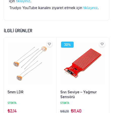
için
tıklayınız
.
Trudyo YouTube kanalını ziyaret etmek için
tıklayınız
.
İLGILI ÜRÜNLER
30%
5mm LDR
Sıvı Seviye – Yağmur
Sensörü
STOKTA
STOKTA
₺
3,14
₺
11,40
₺
16,28