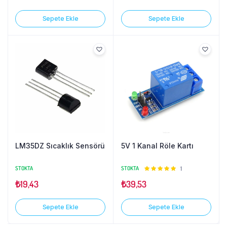
Sepete Ekle
Sepete Ekle
LM35DZ Sıcaklık Sensörü
5V 1 Kanal Röle Kartı
STOKTA
STOKTA
5
1
üzerinden
₺
19,43
₺
39,53
5.00
oy
aldı
Sepete Ekle
Sepete Ekle