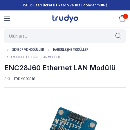
1500₺ üzeri
ücretsiz kargo
ve
hızlı
gönderim 🚚💨
0
SENSÖR VE MODÜLLER
HABERLEŞME MODÜLLERI
ENC28J60 ETHERNET LAN MODÜLÜ
ENC28J60 Ethernet LAN Modülü
SKU:
TRDY001818