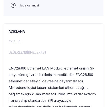
İade garantisi
AÇIKLAMA
EK BILGI
DEĞERLENDIRMELER (0)
ENC28J60 Ethernet LAN Modülü, ethernet girişini SPI
arayüzüne çeviren bir iletişim modülüdür. ENC28J60
ethernet denetleyici devresine dayanmaktadır.
Mikrodenetleyici tabanlı sistemleri ethernet ağına
bağlamak için kullanılmaktadır. 20MHz’e kadar aktarım
hızına sahip standart bir SPI arayüzüyle,
mikrodenetleyicilere doğrudan bağlanarak internet