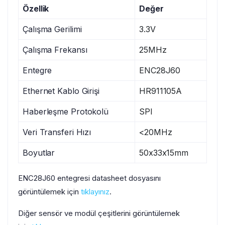
Özellik
Değer
Çalışma Gerilimi
3.3V
Çalışma Frekansı
25MHz
Entegre
ENC28J60
Ethernet Kablo Girişi
HR911105A
Haberleşme Protokolü
SPI
Veri Transferi Hızı
<20MHz
Boyutlar
50x33x15mm
ENC28J60 entegresi datasheet dosyasını
görüntülemek için
tıklayınız
.
Diğer sensör ve modül çeşitlerini görüntülemek