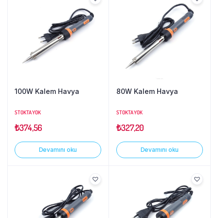
100W Kalem Havya
80W Kalem Havya
STOKTA YOK
STOKTA YOK
₺
374,56
₺
327,20
Devamını oku
Devamını oku