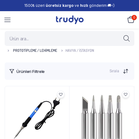
1500₺ üzeri
ücretsiz kargo
ve
hızlı
gönderim 🚚💨
0
PROTOTIPLEME / LEHIMLEME
HAVYA / İSTASYON
Sırala
Ürünleri Filtrele