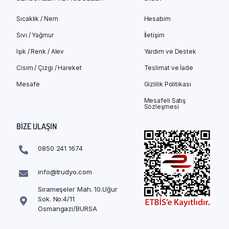
Sıcaklık / Nem
Hesabım
Sıvı / Yağmur
İletişim
Işık / Renk / Alev
Yardım ve Destek
Cisim / Çizgi / Hareket
Teslimat ve İade
Mesafe
Gizlilik Politikası
Mesafeli Satış
Sözleşmesi
BIZE ULAŞIN
0850 241 1674
info@trudyo.com
Sırameşeler Mah. 10.Uğur
Sok. No:4/11
Osmangazi/BURSA