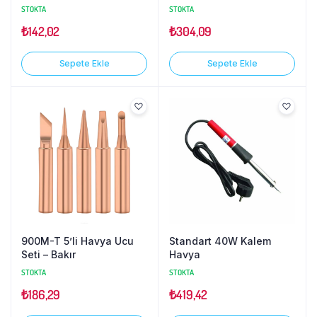
STOKTA
STOKTA
₺
142,02
₺
304,09
Sepete Ekle
Sepete Ekle
900M-T 5’li Havya Ucu
Standart 40W Kalem
Seti – Bakır
Havya
STOKTA
STOKTA
₺
186,29
₺
419,42