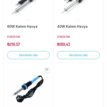
60W Kalem Havya
40W Kalem Havya
STOKTA YOK
STOKTA YOK
₺
219,57
₺
189,43
Devamını oku
Devamını oku