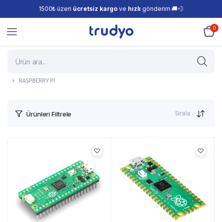
1500₺ üzeri
ücretsiz kargo
ve
hızlı
gönderim 🚚💨
0
RASPBERRY PI
Sırala
Ürünleri Filtrele