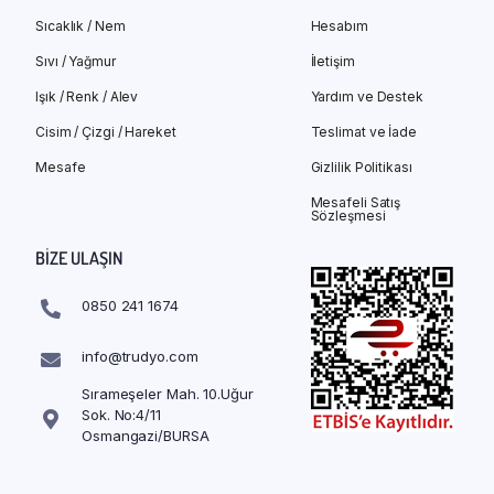
Sıcaklık / Nem
Hesabım
Sıvı / Yağmur
İletişim
Işık / Renk / Alev
Yardım ve Destek
Cisim / Çizgi / Hareket
Teslimat ve İade
Mesafe
Gizlilik Politikası
Mesafeli Satış
Sözleşmesi
BIZE ULAŞIN
0850 241 1674
info@trudyo.com
Sırameşeler Mah. 10.Uğur
Sok. No:4/11
Osmangazi/BURSA