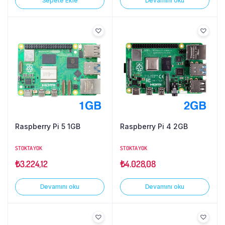
Sepete Ekle
Devamını oku
Raspberry Pi 5 1GB
Raspberry Pi 4 2GB
STOKTA YOK
STOKTA YOK
₺
3.224,12
₺
4.028,08
Devamını oku
Devamını oku