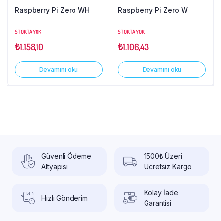
Raspberry Pi Zero WH
Raspberry Pi Zero W
STOKTA YOK
STOKTA YOK
₺
1.158,10
₺
1.106,43
Devamını oku
Devamını oku
Güvenli Ödeme
1500₺ Üzeri
Altyapısı
Ücretsiz Kargo
Kolay İade
Hızlı Gönderim
Garantisi