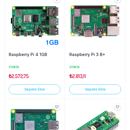
Raspberry Pi 4 1GB
Raspberry Pi 3 B+
STOKTA
STOKTA
₺
2.572,75
₺
2.813,11
Sepete Ekle
Sepete Ekle