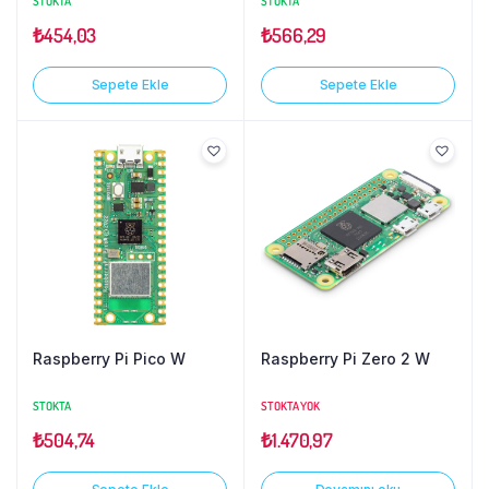
STOKTA
STOKTA
₺
454,03
₺
566,29
Sepete Ekle
Sepete Ekle
Raspberry Pi Pico W
Raspberry Pi Zero 2 W
STOKTA
STOKTA YOK
₺
504,74
₺
1.470,97