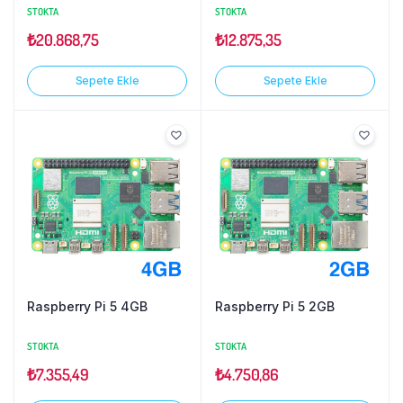
STOKTA
STOKTA
₺
20.868,75
₺
12.875,35
Sepete Ekle
Sepete Ekle
Raspberry Pi 5 4GB
Raspberry Pi 5 2GB
STOKTA
STOKTA
₺
7.355,49
₺
4.750,86