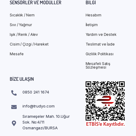
SENSÖRLER VE MODÜLLER
BILGI
Sıcaklık / Nem
Hesabım
Sıvı / Yağmur
İletişim
Işık / Renk / Alev
Yardım ve Destek
Cisim / Çizgi / Hareket
Teslimat ve İade
Mesafe
Gizlilik Politikası
Mesafeli Satış
Sözleşmesi
BIZE ULAŞIN
0850 241 1674
info@trudyo.com
Sırameşeler Mah. 10.Uğur
Sok. No:4/11
Osmangazi/BURSA