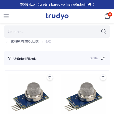
1500₺ üzeri
ücretsiz kargo
ve
hızlı
gönderim 🚚💨
0
SENSÖR VE MODÜLLER
GAZ
Sırala
Ürünleri Filtrele