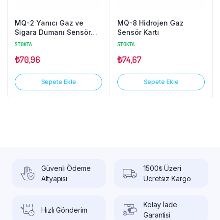
MQ-2 Yanıcı Gaz ve
MQ-8 Hidrojen Gaz
Sigara Dumanı Sensör
Sensör Kartı
Kartı
STOKTA
STOKTA
₺
70,96
₺
74,67
Sepete Ekle
Sepete Ekle
Güvenli Ödeme
1500₺ Üzeri
Altyapısı
Ücretsiz Kargo
Kolay İade
Hızlı Gönderim
Garantisi