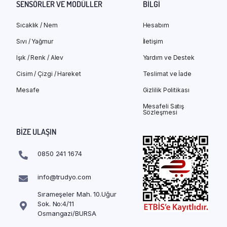
SENSÖRLER VE MODÜLLER
BILGI
Sıcaklık / Nem
Hesabım
Sıvı / Yağmur
İletişim
Işık / Renk / Alev
Yardım ve Destek
Cisim / Çizgi / Hareket
Teslimat ve İade
Mesafe
Gizlilik Politikası
Mesafeli Satış
Sözleşmesi
BIZE ULAŞIN
0850 241 1674
info@trudyo.com
Sırameşeler Mah. 10.Uğur
Sok. No:4/11
Osmangazi/BURSA