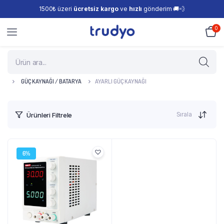
1500₺ üzeri
ücretsiz kargo
ve
hızlı
gönderim 🚚💨
0
GÜÇ KAYNAĞI / BATARYA
AYARLI GÜÇ KAYNAĞI
Sırala
Ürünleri Filtrele
6%