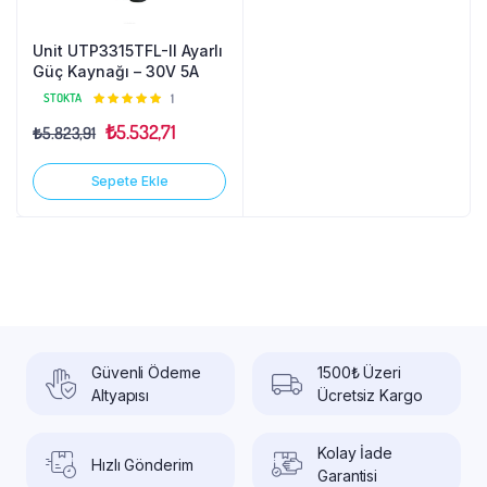
Unit UTP3315TFL-II Ayarlı
Güç Kaynağı – 30V 5A
STOKTA
5
1
üzerinden
₺
5.532,71
₺
5.823,91
5.00
oy
aldı
Sepete Ekle
Güvenli Ödeme
1500₺ Üzeri
Altyapısı
Ücretsiz Kargo
Kolay İade
Hızlı Gönderim
Garantisi