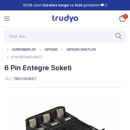
1500₺ üzeri
ücretsiz kargo
ve
hızlı
gönderim 🚚💨
0
KOMPONENTLER
ENTEGRE
ENTEGRE SOKETLERI
6 PIN ENTEGRE SOKETI
6 Pin Entegre Soketi
SKU:
TRDY001957