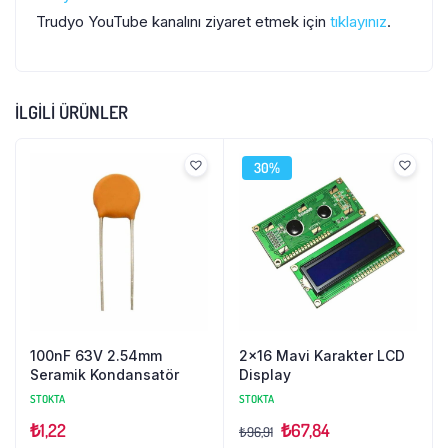
Trudyo YouTube kanalını ziyaret etmek için
tıklayınız
.
İLGILI ÜRÜNLER
30%
100nF 63V 2.54mm
2×16 Mavi Karakter LCD
Seramik Kondansatör
Display
STOKTA
STOKTA
₺
1,22
₺
67,84
₺
96,91