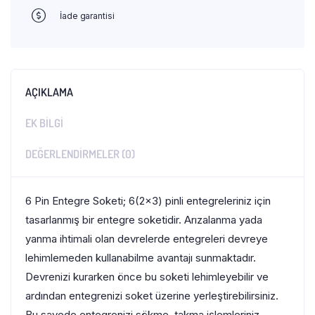
İade garantisi
AÇIKLAMA
EK BILGI
DEĞERLENDIRMELER (0)
6 Pin Entegre Soketi; 6(2×3) pinli entegreleriniz için
tasarlanmış bir entegre soketidir. Arızalanma yada
yanma ihtimali olan devrelerde entegreleri devreye
lehimlemeden kullanabilme avantajı sunmaktadır.
Devrenizi kurarken önce bu soketi lehimleyebilir ve
ardından entegrenizi soket üzerine yerleştirebilirsiniz.
Bu sayede entegrenizi sökme, takma işlemleriniz