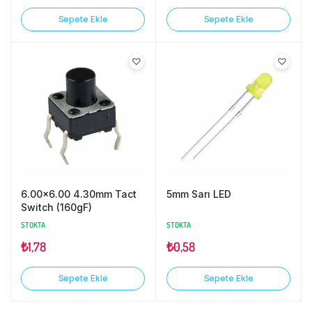
Sepete Ekle
Sepete Ekle
6.00×6.00 4.30mm Tact
5mm Sarı LED
Switch (160gF)
STOKTA
STOKTA
₺
1,78
₺
0,58
Sepete Ekle
Sepete Ekle