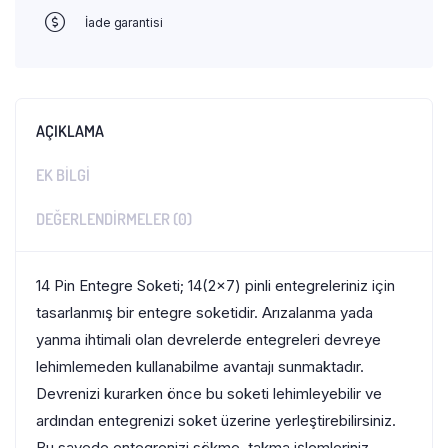
İade garantisi
AÇIKLAMA
EK BILGI
DEĞERLENDIRMELER (0)
14 Pin Entegre Soketi; 14(2×7) pinli entegreleriniz için
tasarlanmış bir entegre soketidir. Arızalanma yada
yanma ihtimali olan devrelerde entegreleri devreye
lehimlemeden kullanabilme avantajı sunmaktadır.
Devrenizi kurarken önce bu soketi lehimleyebilir ve
ardından entegrenizi soket üzerine yerleştirebilirsiniz.
Bu sayede entegrenizi sökme, takma işlemleriniz