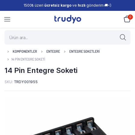
1500₺ üzeri
ücretsiz kargo
ve
hızlı
gönderim 🚚💨
0
KOMPONENTLER
ENTEGRE
ENTEGRE SOKETLERI
14 PIN ENTEGRE SOKETI
14 Pin Entegre Soketi
SKU:
TRDY001955