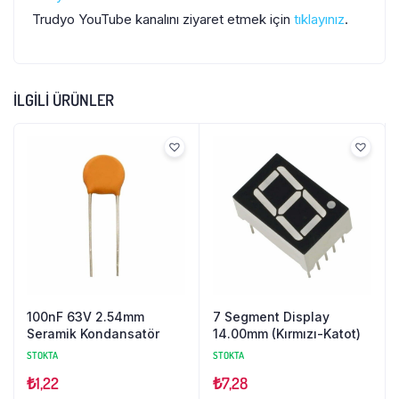
Trudyo YouTube kanalını ziyaret etmek için
tıklayınız
.
İLGILI ÜRÜNLER
100nF 63V 2.54mm
7 Segment Display
Seramik Kondansatör
14.00mm (Kırmızı-Katot)
STOKTA
STOKTA
₺
1,22
₺
7,28