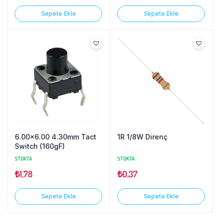
Sepete Ekle
Sepete Ekle
6.00×6.00 4.30mm Tact
1R 1/8W Direnç
Switch (160gF)
STOKTA
STOKTA
₺
1,78
₺
0,37
Sepete Ekle
Sepete Ekle