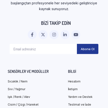
başlangıçtan profesyonele her seviyedeki geliştiriciye
kaynak sunuyoruz.
BIZI TAKIP EDIN
SENSÖRLER VE MODÜLLER
BILGI
Sıcaklık / Nem
Hesabım
Sıvı / Yağmur
İletişim
Işık / Renk / Alev
Yardım ve Destek
Cisim / Çizgi / Hareket
Teslimat ve İade