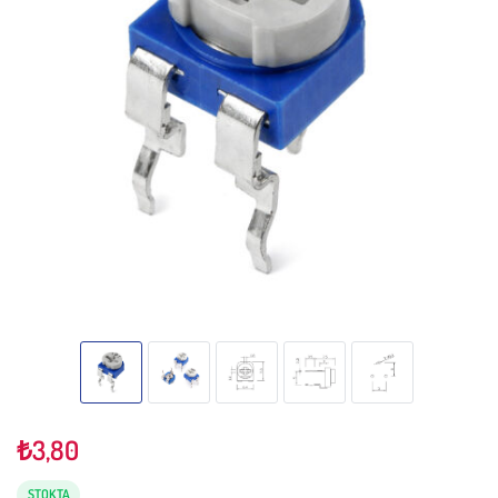
₺
3,80
STOKTA