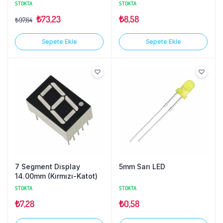
STOKTA
STOKTA
₺
73,23
₺
8,58
₺
97,64
Sepete Ekle
Sepete Ekle
7 Segment Display
5mm Sarı LED
14.00mm (Kırmızı-Katot)
STOKTA
STOKTA
₺
7,28
₺
0,58