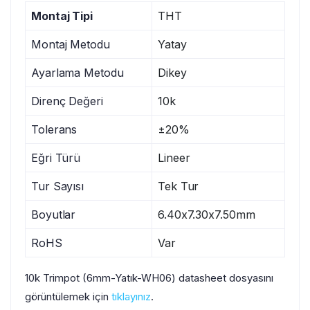
Montaj Tipi
THT
Montaj Metodu
Yatay
Ayarlama Metodu
Dikey
Direnç Değeri
10k
Tolerans
±20%
Eğri Türü
Lineer
Tur Sayısı
Tek Tur
Boyutlar
6.40x7.30x7.50mm
RoHS
Var
10k Trimpot (6mm-Yatık-WH06) datasheet dosyasını
görüntülemek için
tıklayınız
.