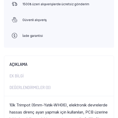
1500₺ üzeri alışverişlerde ücretsiz gönderim
Güvenli alışveriş
İade garantisi
AÇIKLAMA
EK BILGI
DEĞERLENDIRMELER (0)
10k Trimpot (6mm-Yatık-WH06), elektronik devrelerde
hassas direnç ayarı yapmak için kullanılan, PCB üzerine