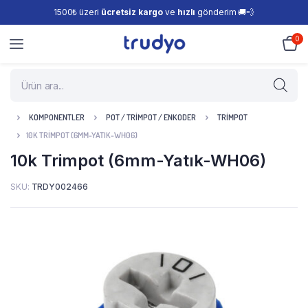
1500₺ üzeri
ücretsiz kargo
ve
hızlı
gönderim 🚚💨
0
KOMPONENTLER
POT / TRIMPOT / ENKODER
TRIMPOT
10K TRIMPOT (6MM-YATIK-WH06)
10k Trimpot (6mm-Yatık-WH06)
SKU:
TRDY002466