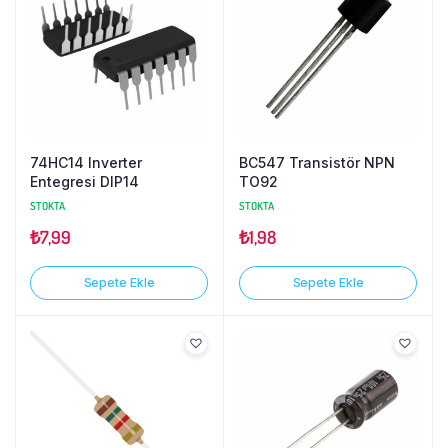
74HC14 Inverter
BC547 Transistör NPN
Entegresi DIP14
TO92
STOKTA
STOKTA
₺
7,99
₺
1,98
Sepete Ekle
Sepete Ekle