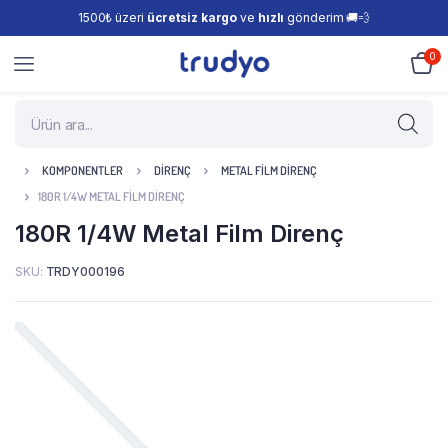
1500₺ üzeri
ücretsiz kargo
ve
hızlı
gönderim 🚚💨
0
KOMPONENTLER
DIRENÇ
METAL FILM DIRENÇ
180R 1/4W METAL FILM DIRENÇ
180R 1/4W Metal Film Direnç
SKU:
TRDY000196