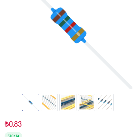
₺
0,83
STOKTA