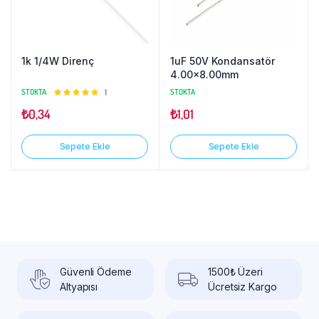
1k 1/4W Direnç
1uF 50V Kondansatör
4.00×8.00mm
STOKTA
5
1
STOKTA
üzerinden
₺
0,34
₺
1,01
5.00
oy
aldı
Sepete Ekle
Sepete Ekle
Güvenli Ödeme
1500₺ Üzeri
Altyapısı
Ücretsiz Kargo