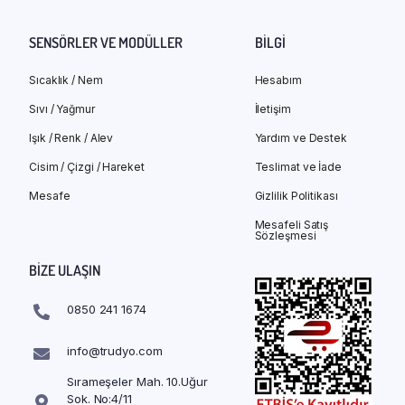
SENSÖRLER VE MODÜLLER
BILGI
Sıcaklık / Nem
Hesabım
Sıvı / Yağmur
İletişim
Işık / Renk / Alev
Yardım ve Destek
Cisim / Çizgi / Hareket
Teslimat ve İade
Mesafe
Gizlilik Politikası
Mesafeli Satış
Sözleşmesi
BIZE ULAŞIN
0850 241 1674
info@trudyo.com
Sırameşeler Mah. 10.Uğur
Sok. No:4/11