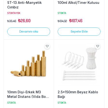
ST-13 Anti-Manyetik
100ml Alkol/Tiner Kutusu
Cımbız
STOKTA YOK
STOKTA
₺
26,60
₺
107,46
₺
35,46
₺
134,32
Devamını oku
Sepete Ekle
10mm Dişi-Erkek M3
2.5x150mm Beyaz Kablo
Metal Distans (Vida Boyu
Bağı
6mm)
STOKTA
STOKTA