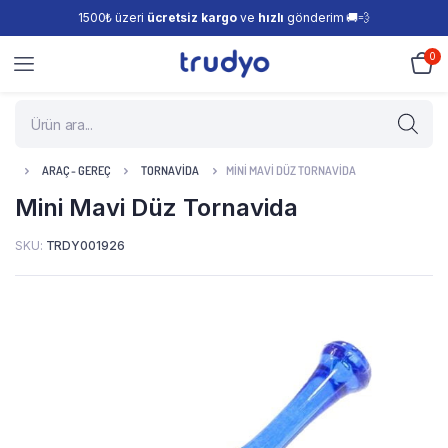
1500₺ üzeri
ücretsiz kargo
ve
hızlı
gönderim 🚚💨
0
ARAÇ - GEREÇ
TORNAVIDA
MINI MAVI DÜZ TORNAVIDA
Mini Mavi Düz Tornavida
SKU:
TRDY001926