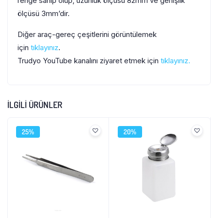
renge sahip olup, uzunluk ölçüsü 82mm ve genişlik
ölçüsü 3mm’dir.
Diğer araç-gereç çeşitlerini görüntülemek
için
tıklayınız
.
Trudyo YouTube kanalını ziyaret etmek için
tıklayınız.
İLGILI ÜRÜNLER
25%
20%