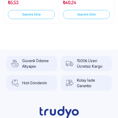
₺
5,53
₺
40,24
Sepete Ekle
Sepete Ekle
Güvenli Ödeme
1500₺ Üzeri
Altyapısı
Ücretsiz Kargo
Kolay İade
Hızlı Gönderim
Garantisi