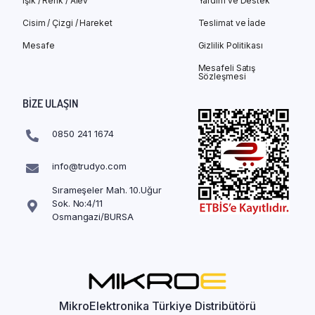
Işık / Renk / Alev
Yardım ve Destek
Cisim / Çizgi / Hareket
Teslimat ve İade
Mesafe
Gizlilik Politikası
Mesafeli Satış
Sözleşmesi
BIZE ULAŞIN
0850 241 1674
info@trudyo.com
Sırameşeler Mah. 10.Uğur
Sok. No:4/11
Osmangazi/BURSA
MikroElektronika Türkiye Distribütörü