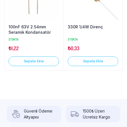
100nF 63V 2.54mm
330R 1/4W Direnç
Seramik Kondansatör
STOKTA
STOKTA
₺
1,22
₺
0,33
Sepete Ekle
Sepete Ekle
Güvenli Ödeme
1500₺ Üzeri
Altyapısı
Ücretsiz Kargo