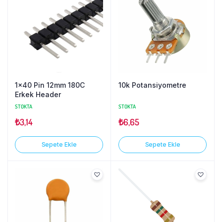
1×40 Pin 12mm 180C
10k Potansiyometre
Erkek Header
STOKTA
STOKTA
₺
3,14
₺
6,65
Sepete Ekle
Sepete Ekle