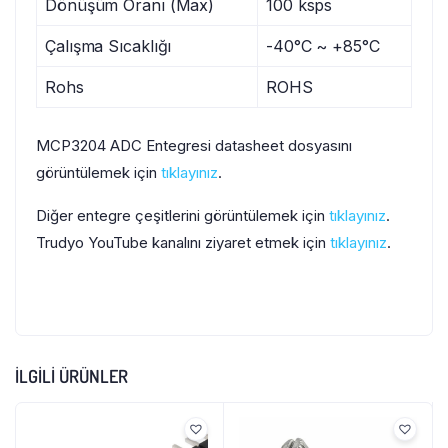
Dönüşüm Oranı (Max)
100 ksps
Çalışma Sıcaklığı
-40°C ~ +85°C
Rohs
ROHS
MCP3204 ADC Entegresi datasheet dosyasını
görüntülemek için
tıklayınız
.
Diğer entegre çeşitlerini görüntülemek için
tıklayınız
.
Trudyo YouTube kanalını ziyaret etmek için
tıklayınız
.
İLGILI ÜRÜNLER