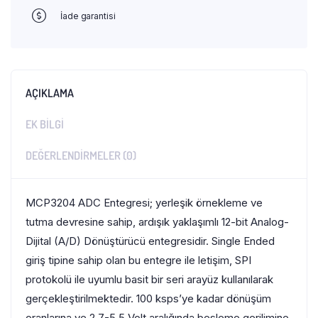
İade garantisi
AÇIKLAMA
EK BILGI
DEĞERLENDIRMELER (0)
MCP3204 ADC Entegresi; yerleşik örnekleme ve
tutma devresine sahip, ardışık yaklaşımlı 12-bit Analog-
Dijital (A/D) Dönüştürücü entegresidir. Single Ended
giriş tipine sahip olan bu entegre ile letişim, SPI
protokolü ile uyumlu basit bir seri arayüz kullanılarak
gerçekleştirilmektedir. 100 ksps’ye kadar dönüşüm
oranlarına ve 2.7-5.5 Volt aralığında besleme gerilimine