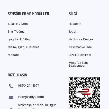
SENSÖRLER VE MODÜLLER
BILGI
Sıcaklık / Nem
Hesabım
Sıvı / Yağmur
İletişim
Işık / Renk / Alev
Yardım ve Destek
Cisim / Çizgi / Hareket
Teslimat ve İade
Mesafe
Gizlilik Politikası
Mesafeli Satış
Sözleşmesi
BIZE ULAŞIN
0850 241 1674
info@trudyo.com
Sırameşeler Mah. 10.Uğur