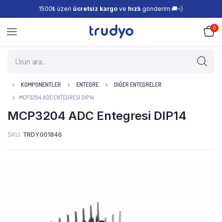
1500₺ üzeri
ücretsiz kargo
ve
hızlı
gönderim 🚚💨
0
KOMPONENTLER
ENTEGRE
DIĞER ENTEGRELER
MCP3204 ADC ENTEGRESI DIP14
MCP3204 ADC Entegresi DIP14
SKU:
TRDY001846