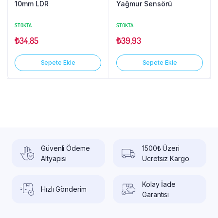
10mm LDR
Yağmur Sensörü
STOKTA
STOKTA
₺
34,85
₺
39,93
Sepete Ekle
Sepete Ekle
Güvenli Ödeme
1500₺ Üzeri
Altyapısı
Ücretsiz Kargo
Kolay İade
Hızlı Gönderim
Garantisi