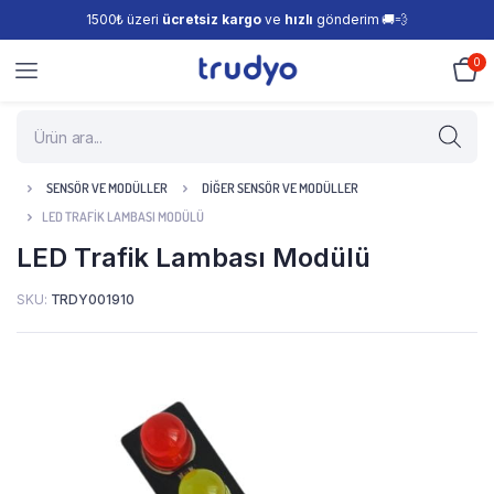
1500₺ üzeri
ücretsiz kargo
ve
hızlı
gönderim 🚚💨
0
SENSÖR VE MODÜLLER
DIĞER SENSÖR VE MODÜLLER
LED TRAFIK LAMBASI MODÜLÜ
LED Trafik Lambası Modülü
SKU:
TRDY001910