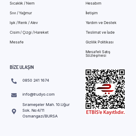
Sıcaklık / Nem
Hesabım
Sıvı / Yağmur
İletişim
Işık / Renk / Alev
Yardım ve Destek
Cisim / Çizgi / Hareket
Teslimat ve İade
Mesafe
Gizlilik Politikası
Mesafeli Satış
Sözleşmesi
BIZE ULAŞIN
0850 241 1674
info@trudyo.com
Sırameşeler Mah. 10.Uğur
Sok. No:4/11
Osmangazi/BURSA