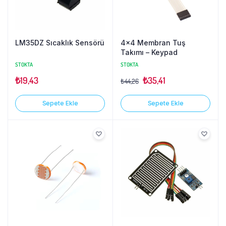
LM35DZ Sıcaklık Sensörü
4×4 Membran Tuş
Takımı – Keypad
STOKTA
STOKTA
₺
19,43
₺
35,41
₺
44,26
Sepete Ekle
Sepete Ekle