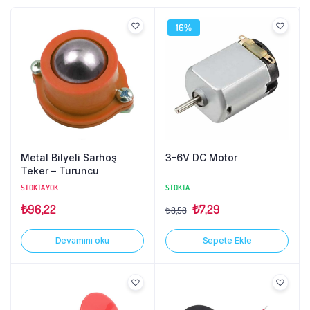
16%
Metal Bilyeli Sarhoş
3-6V DC Motor
Teker – Turuncu
STOKTA YOK
STOKTA
₺
96,22
₺
7,29
₺
8,58
Devamını oku
Sepete Ekle