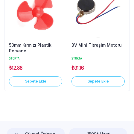
50mm Kırmızı Plastik
3V Mini Titreşim Motoru
Pervane
STOKTA
STOKTA
₺
12,88
₺
31,16
Sepete Ekle
Sepete Ekle
Güvenli Ödeme
1500₺ Üzeri