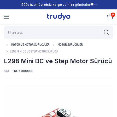
1500₺ üzeri
ücretsiz kargo
ve
hızlı
gönderim 🚚💨
0
MOTOR VE MOTOR SÜRÜCÜLER
MOTOR SÜRÜCÜLER
L298 MINI DC VE STEP MOTOR SÜRÜCÜ
L298 Mini DC ve Step Motor Sürücü
SKU:
TRDY000008