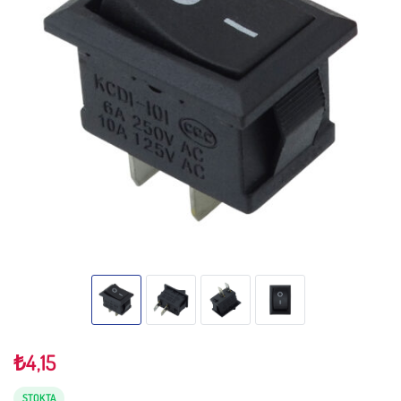
₺
4,15
STOKTA