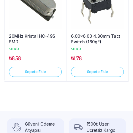
20MHz Kristal HC-49S
6.00×6.00 4.30mm Tact
SMD
Switch (160gF)
STOKTA
STOKTA
₺
8,58
₺
1,78
Sepete Ekle
Sepete Ekle
Güvenli Ödeme
1500₺ Üzeri
Altyapısı
Ücretsiz Kargo