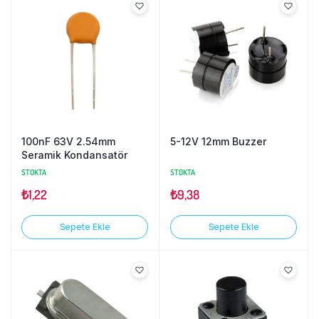
100nF 63V 2.54mm
5-12V 12mm Buzzer
Seramik Kondansatör
STOKTA
STOKTA
₺
1,22
₺
9,38
Sepete Ekle
Sepete Ekle