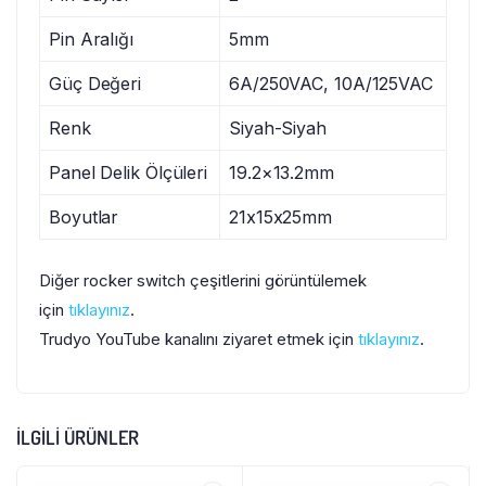
Pin Aralığı
5mm
Güç Değeri
6A/250VAC, 10A/125VAC
Renk
Siyah-Siyah
Panel Delik Ölçüleri
19.2×13.2mm
Boyutlar
21x15x25mm
Diğer rocker switch çeşitlerini görüntülemek
için
tıklayınız
.
Trudyo YouTube kanalını ziyaret etmek için
tıklayınız
.
İLGILI ÜRÜNLER