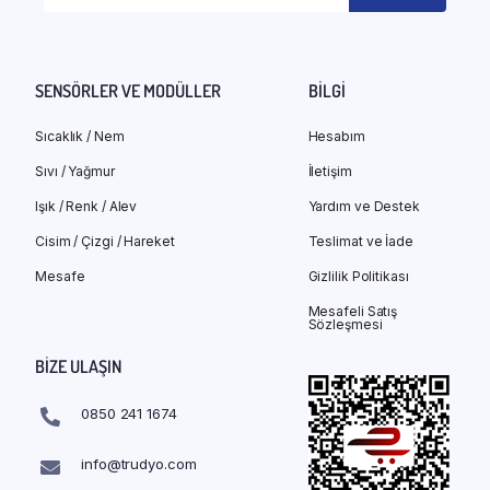
SENSÖRLER VE MODÜLLER
BILGI
Sıcaklık / Nem
Hesabım
Sıvı / Yağmur
İletişim
Işık / Renk / Alev
Yardım ve Destek
Cisim / Çizgi / Hareket
Teslimat ve İade
Mesafe
Gizlilik Politikası
Mesafeli Satış
Sözleşmesi
BIZE ULAŞIN
0850 241 1674
info@trudyo.com