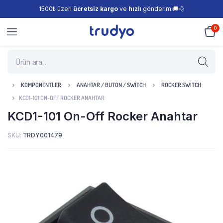
1500₺ üzeri
ücretsiz kargo
ve
hızlı
gönderim 🚚💨
0
KOMPONENTLER
ANAHTAR / BUTON / SWITCH
ROCKER SWITCH
KCD1-101 ON-OFF ROCKER ANAHTAR
KCD1-101 On-Off Rocker Anahtar
SKU:
TRDY001479