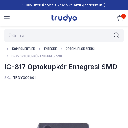
1500₺ üzeri
ücretsiz kargo
ve
hızlı
gönderim 🚚💨
0
KOMPONENTLER
ENTEGRE
OPTOKUPLÖR SERISI
IC-817 OPTOKUPKÖR ENTEGRESI SMD
IC-817 Optokupkör Entegresi SMD
SKU:
TRDY000601