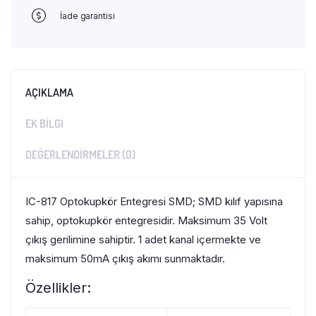
İade garantisi
AÇIKLAMA
EK BILGI
DEĞERLENDIRMELER (0)
IC-817 Optokupkör Entegresi SMD; SMD kılıf yapısına
sahip, optokupkör entegresidir. Maksimum 35 Volt
çıkış gerilimine sahiptir. 1 adet kanal içermekte ve
maksimum 50mA çıkış akımı sunmaktadır.
Özellikler: