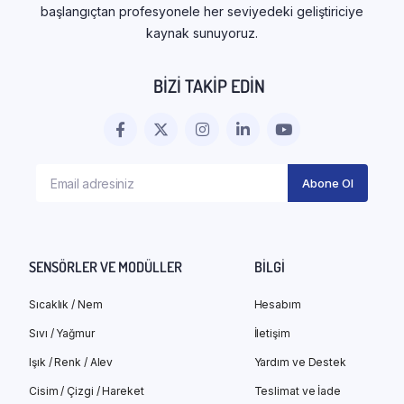
başlangıçtan profesyonele her seviyedeki geliştiriciye
kaynak sunuyoruz.
BIZI TAKIP EDIN
SENSÖRLER VE MODÜLLER
BILGI
Sıcaklık / Nem
Hesabım
Sıvı / Yağmur
İletişim
Işık / Renk / Alev
Yardım ve Destek
Cisim / Çizgi / Hareket
Teslimat ve İade