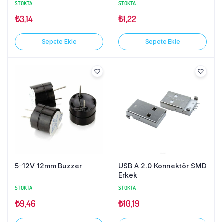
STOKTA
STOKTA
₺
3,14
₺
1,22
Sepete Ekle
Sepete Ekle
5-12V 12mm Buzzer
USB A 2.0 Konnektör SMD
Erkek
STOKTA
STOKTA
₺
9,46
₺
10,19