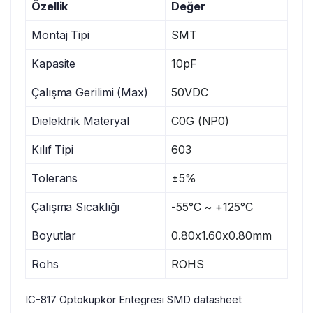
Özellik
Değer
Montaj Tipi
SMT
Kapasite
10pF
Çalışma Gerilimi (Max)
50VDC
Dielektrik Materyal
C0G (NP0)
Kılıf Tipi
603
Tolerans
±5%
Çalışma Sıcaklığı
-55°C ~ +125°C
Boyutlar
0.80x1.60x0.80mm
Rohs
ROHS
IC-817 Optokupkör Entegresi SMD datasheet