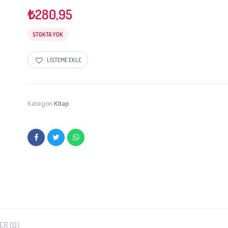
₺
280,95
STOKTA YOK
LISTEME EKLE
Kategori
Kitap
R (0)