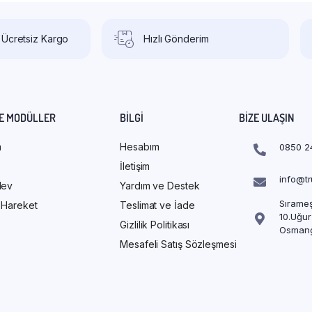
 Ücretsiz Kargo
Hızlı Gönderim
E MODÜLLER
BILGI
BIZE ULAŞIN
m
Hesabım
0850 2
İletişim
info@t
Alev
Yardım ve Destek
Sırameş
/ Hareket
Teslimat ve İade
10.Uğur
Gizlilik Politikası
Osmang
Mesafeli Satış Sözleşmesi