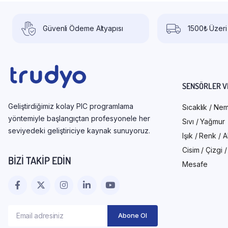
Güvenli Ödeme Altyapısı
1500₺ Üzeri
SENSÖRLER V
Geliştirdiğimiz kolay PIC programlama
Sıcaklık / Ne
yöntemiyle başlangıçtan profesyonele her
Sıvı / Yağmur
seviyedeki geliştiriciye kaynak sunuyoruz.
Işık / Renk / 
Cisim / Çizgi 
BIZI TAKIP EDIN
Mesafe