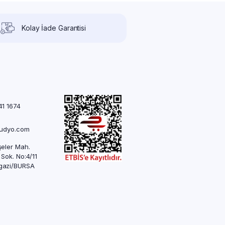
Kolay İade Garantisi
41 1674
rudyo.com
eler Mah.
 Sok. No:4/11
azi/BURSA