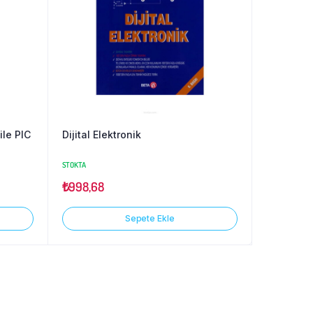
ile PIC
Dijital Elektronik
STOKTA
₺
998,68
Sepete Ekle