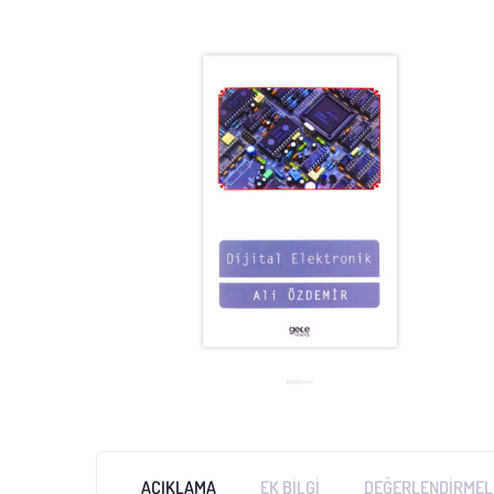
AÇIKLAMA
EK BILGI
DEĞERLENDIRMELE