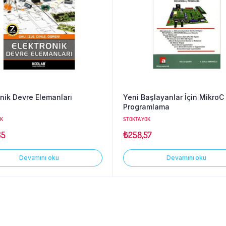
onik Devre Elemanları
Yeni Başlayanlar İçin MikroC 
Programlama
OK
STOKTA YOK
65
₺
258,57
Devamını oku
Devamını oku