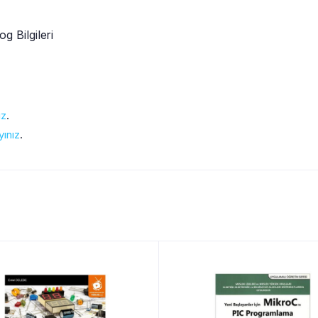
 Bilgileri
ız
.
yınız
.