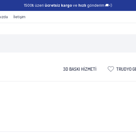
1500₺ üzeri
ücretsiz kargo
ve
hızlı
gönderim 🚚💨
ızda
İletişim
3D BASKI HIZMETI
TRUDYO GE