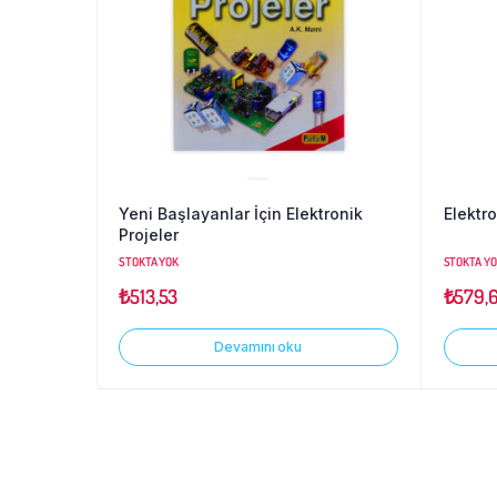
Yeni Başlayanlar İçin Elektronik
Elektr
Projeler
STOKTA YOK
STOKTA Y
₺
513,53
₺
579,
Devamını oku