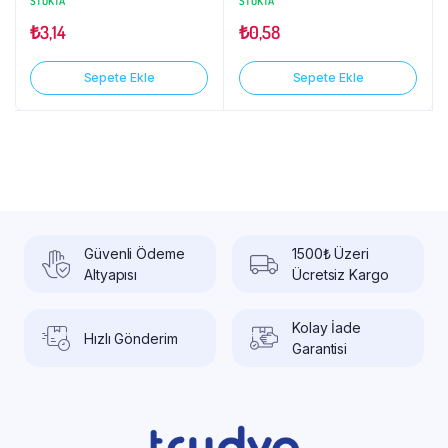
STOKTA
STOKTA
₺
3,14
₺
0,58
Sepete Ekle
Sepete Ekle
Güvenli Ödeme
1500₺ Üzeri
Altyapısı
Ücretsiz Kargo
Kolay İade
Hızlı Gönderim
Garantisi