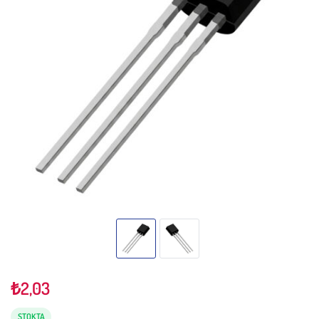
₺
2,03
STOKTA