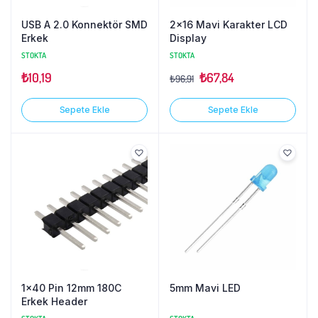
USB A 2.0 Konnektör SMD
2×16 Mavi Karakter LCD
Erkek
Display
STOKTA
STOKTA
₺
10,19
₺
67,84
₺
96,91
Sepete Ekle
Sepete Ekle
1×40 Pin 12mm 180C
5mm Mavi LED
Erkek Header