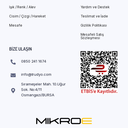
Işık / Renk / Alev
Yardım ve Destek
Cisim / Çizgi / Hareket
Teslimat ve İade
Mesafe
Gizlilik Politikası
Mesafeli Satış
Sözleşmesi
BIZE ULAŞIN
0850 241 1674
info@trudyo.com
Sırameşeler Mah. 10.Uğur
Sok. No:4/11
Osmangazi/BURSA