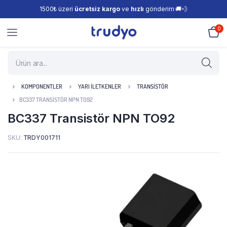
1500₺ üzeri
ücretsiz kargo
ve
hızlı
gönderim 🚚💨
0
KOMPONENTLER
YARI İLETKENLER
TRANSISTÖR
BC337 TRANSISTÖR NPN TO92
BC337 Transistör NPN TO92
SKU:
TRDY001711