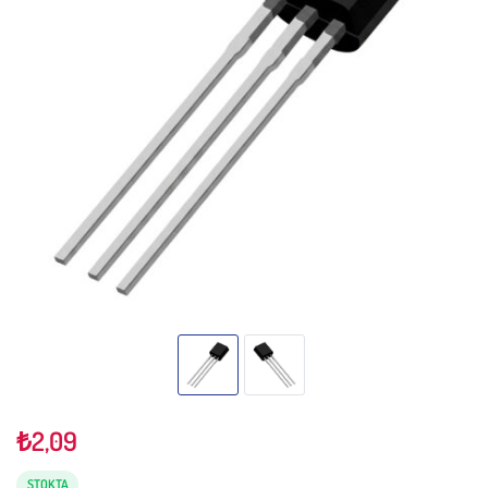
₺
2,09
STOKTA