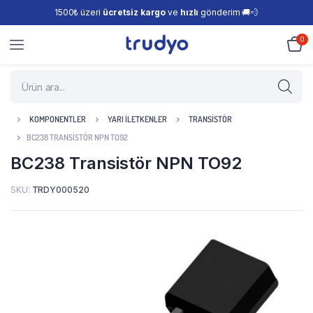
1500₺ üzeri
ücretsiz kargo
ve
hızlı
gönderim 🚚💨
0
KOMPONENTLER
YARI İLETKENLER
TRANSISTÖR
BC238 TRANSISTÖR NPN TO92
BC238 Transistör NPN TO92
SKU:
TRDY000520