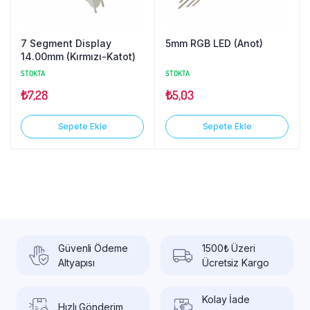
7 Segment Display
5mm RGB LED (Anot)
14.00mm (Kırmızı-Katot)
STOKTA
STOKTA
₺
7,28
₺
5,03
Sepete Ekle
Sepete Ekle
Güvenli Ödeme
1500₺ Üzeri
Altyapısı
Ücretsiz Kargo
Kolay İade
Hızlı Gönderim