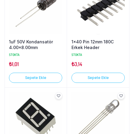
1uF 50V Kondansatör
1×40 Pin 12mm 180C
4.00×8.00mm
Erkek Header
STOKTA
STOKTA
₺
1,01
₺
3,14
Sepete Ekle
Sepete Ekle