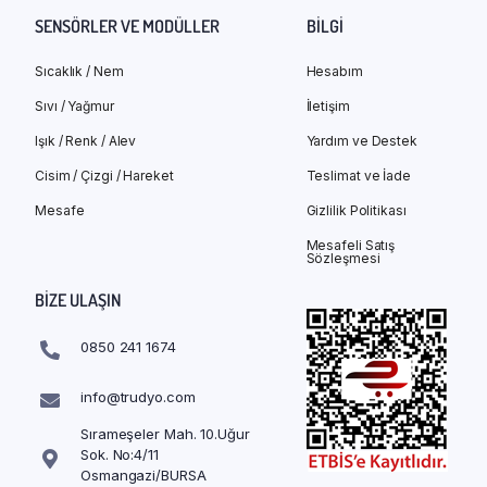
SENSÖRLER VE MODÜLLER
BILGI
Sıcaklık / Nem
Hesabım
Sıvı / Yağmur
İletişim
Işık / Renk / Alev
Yardım ve Destek
Cisim / Çizgi / Hareket
Teslimat ve İade
Mesafe
Gizlilik Politikası
Mesafeli Satış
Sözleşmesi
BIZE ULAŞIN
0850 241 1674
info@trudyo.com
Sırameşeler Mah. 10.Uğur
Sok. No:4/11
Osmangazi/BURSA