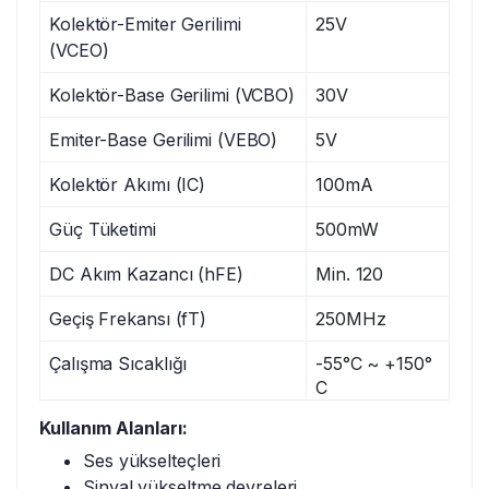
Kolektör-Emiter Gerilimi
25V
(VCEO)
Kolektör-Base Gerilimi (VCBO)
30V
Emiter-Base Gerilimi (VEBO)
5V
Kolektör Akımı (IC)
100mA
Güç Tüketimi
500mW
DC Akım Kazancı (hFE)
Min. 120
Geçiş Frekansı (fT)
250MHz
Çalışma Sıcaklığı
-55°C ~ +150°
C
Kullanım Alanları:
Ses yükselteçleri
Sinyal yükseltme devreleri