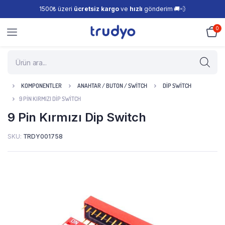
1500₺ üzeri
ücretsiz kargo
ve
hızlı
gönderim 🚚💨
0
KOMPONENTLER
ANAHTAR / BUTON / SWITCH
DIP SWITCH
9 PIN KIRMIZI DIP SWITCH
9 Pin Kırmızı Dip Switch
SKU:
TRDY001758