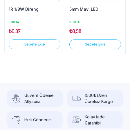
1R 1/8W Direnç
5mm Mavi LED
STOKTA
STOKTA
₺
0,37
₺
0,58
Sepete Ekle
Sepete Ekle
Güvenli Ödeme
1500₺ Üzeri
Altyapısı
Ücretsiz Kargo
Kolay İade
Hızlı Gönderim
Garantisi