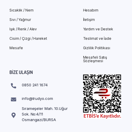
Sıcaklık / Nem
Hesabım
Sıvı / Yağmur
İletişim
Işık / Renk / Alev
Yardım ve Destek
Cisim / Çizgi / Hareket
Teslimat ve İade
Mesafe
Gizlilik Politikası
Mesafeli Satış
Sözleşmesi
BIZE ULAŞIN
0850 241 1674
info@trudyo.com
Sırameşeler Mah. 10.Uğur
Sok. No:4/11
Osmangazi/BURSA