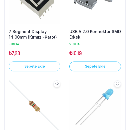
7 Segment Display
USB A 2.0 Konnektör SMD
14.00mm (Kırmızı-Katot)
Erkek
STOKTA
STOKTA
₺
7,28
₺
10,19
Sepete Ekle
Sepete Ekle