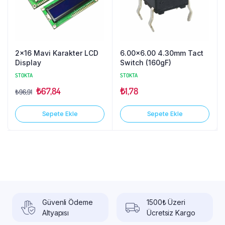
2×16 Mavi Karakter LCD
6.00×6.00 4.30mm Tact
Display
Switch (160gF)
STOKTA
STOKTA
₺
67,84
₺
1,78
₺
96,91
Sepete Ekle
Sepete Ekle
Güvenli Ödeme
1500₺ Üzeri
Altyapısı
Ücretsiz Kargo