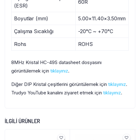
60R
(ESR)
Boyutlar (mm)
5.00×11.40×3.50mm
Çalışma Sıcaklığı
-20°C ~ +70°C
Rohs
ROHS
8MHz Kristal HC-49S datasheet dosyasını
görüntülemek için
tıklayınız
.
Diğer DIP Kristal çeşitlerini görüntülemek için
tıklayınız
.
Trudyo YouTube kanalını ziyaret etmek için
tıklayınız
.
İLGILI ÜRÜNLER