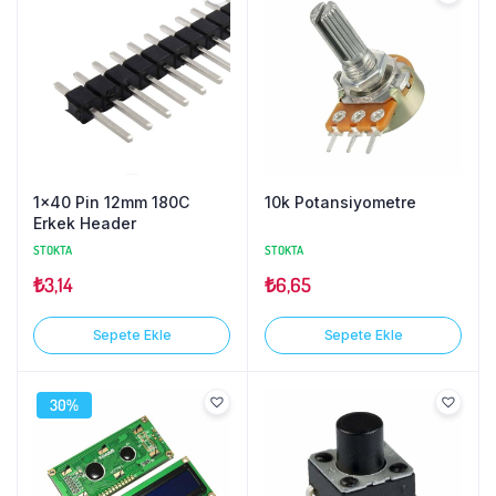
1×40 Pin 12mm 180C
10k Potansiyometre
Erkek Header
STOKTA
STOKTA
₺
3,14
₺
6,65
Sepete Ekle
Sepete Ekle
30%