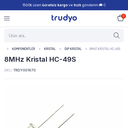
1500₺ üzeri
ücretsiz kargo
ve
hızlı
gönderim 🚚💨
0
KOMPONENTLER
KRISTAL
DIP KRISTAL
8MHZ KRISTAL HC-49S
8MHz Kristal HC-49S
SKU:
TRDY001670