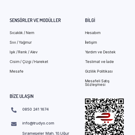
SENSÖRLER VE MODÜLLER
BILGI
Sıcaklık / Nem
Hesabım
Sıvı / Yağmur
İletişim
Işık / Renk / Alev
Yardım ve Destek
Cisim / Çizgi / Hareket
Teslimat ve İade
Mesafe
Gizlilik Politikası
Mesafeli Satış
Sözleşmesi
BIZE ULAŞIN
0850 241 1674
info@trudyo.com
Sırameşeler Mah. 10.Uğur