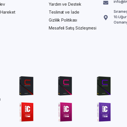
info@t
Alev
Yardım ve Destek
Sırameş
/ Hareket
Teslimat ve İade
10.Uğur
Gizlilik Politikası
Osmang
Mesafeli Satış Sözleşmesi
ü