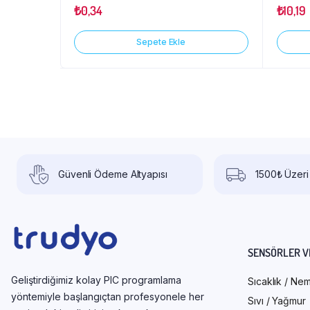
üzerinden
₺
0,34
₺
10,19
5.00
oy
aldı
Sepete Ekle
Güvenli Ödeme Altyapısı
1500₺ Üzeri
SENSÖRLER V
Geliştirdiğimiz kolay PIC programlama
Sıcaklık / Ne
yöntemiyle başlangıçtan profesyonele her
Sıvı / Yağmur