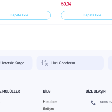
₺
0,34
Sepete Ekle
Sepete Ekle
 Ücretsiz Kargo
Hızlı Gönderim
E MODÜLLER
BILGI
BIZE ULAŞIN
m
Hesabım
0850 2
İletişim