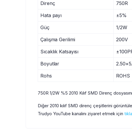
Direnç
750R
Hata payı
±5%
Güç
1/2W
Çalışma Gerilimi
200V
Sıcaklık Katsayısı
±100P
Boyutlar
2.50×
Rohs
ROHS
750R 1/2W %5 2010 Kılıf SMD Direnç dosyasını
Diğer 2010 kılıf SMD direnç çeşitlerini görüntü
Trudyo YouTube kanalını ziyaret etmek için
tıkl