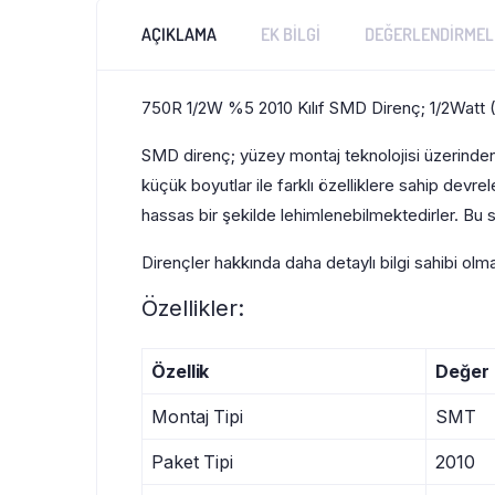
AÇIKLAMA
EK BILGI
DEĞERLENDIRMELE
750R 1/2W %5 2010 Kılıf SMD Direnç; 1/2Watt (0
SMD direnç; yüzey montaj teknolojisi üzerinden 
küçük boyutlar ile farklı özelliklere sahip devr
hassas bir şekilde lehimlenebilmektedirler. Bu s
Dirençler hakkında daha detaylı bilgi sahibi olm
Özellikler:
Özellik
Değer
Montaj Tipi
SMT
Paket Tipi
2010