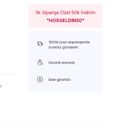
İlk Siparişe Özel 50₺ İndirim
"HOSGELDIN50"
1500₺ üzeri alışverişlerde
ücretsiz gönderim
Güvenli alışveriş
İade garantisi
ç