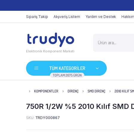
Sipariş Takip
Alışveriş Listem
Yardım ve Destek
Hakkım
Elektronik Komponent Marketi
TÜM KATEGORİLER
TOPLAM 2675 ÜRÜN
KOMPONENTLER
DIRENÇ
SMD DIRENÇ
2010 KILIF S
750R 1/2W %5 2010 Kılıf SMD 
SKU:
TRDY000867