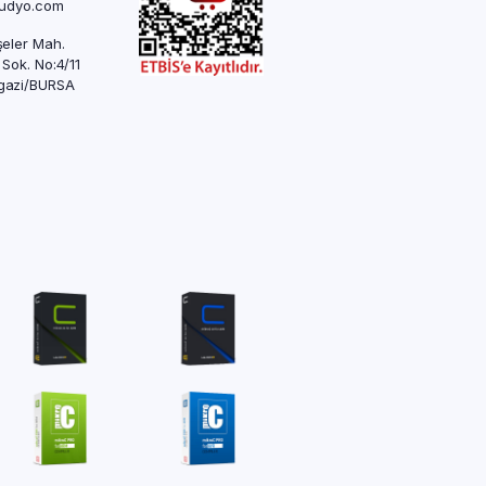
rudyo.com
eler Mah.
 Sok. No:4/11
azi/BURSA