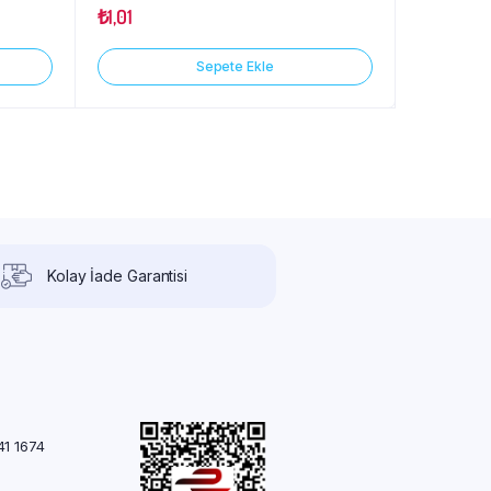
₺
1,01
Sepete Ekle
Kolay İade Garantisi
41 1674