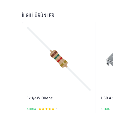
İLGILI ÜRÜNLER
1k 1/4W Direnç
USB A 
STOKTA
5
1
STOKTA