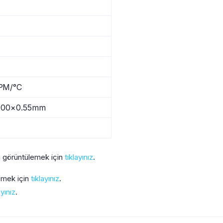
PM/°C
5.00×0.55mm
 görüntülemek için
tıklayınız
.
lemek için
tıklayınız
.
ayınız
.