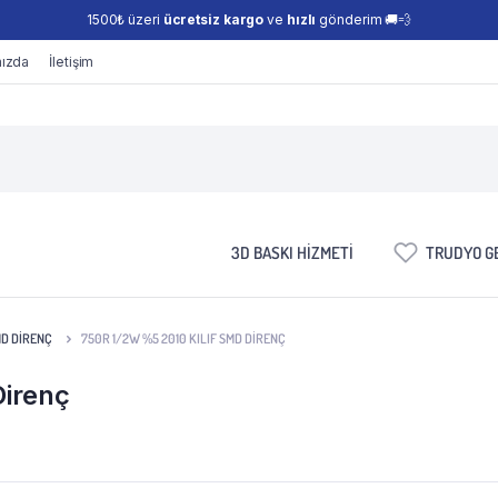
1500₺ üzeri
ücretsiz kargo
ve
hızlı
gönderim 🚚💨
ızda
İletişim
3D BASKI HIZMETI
TRUDYO GE
MD DIRENÇ
750R 1/2W %5 2010 KILIF SMD DIRENÇ
Direnç