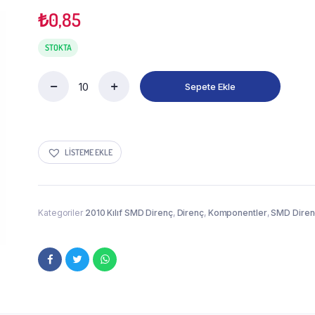
₺
0,85
STOKTA
Sepete Ekle
LISTEME EKLE
Kategoriler
2010 Kılıf SMD Direnç
,
Direnç
,
Komponentler
,
SMD Diren