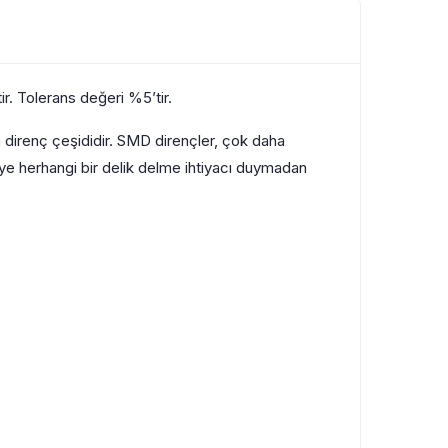
r. Tolerans değeri %5’tir.
 direnç çeşididir. SMD dirençler, çok daha
reye herhangi bir delik delme ihtiyacı duymadan