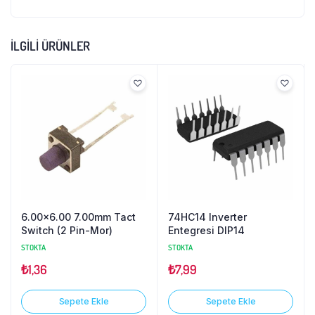
İLGILI ÜRÜNLER
6.00×6.00 7.00mm Tact
74HC14 Inverter
Switch (2 Pin-Mor)
Entegresi DIP14
STOKTA
STOKTA
₺
1,36
₺
7,99
Sepete Ekle
Sepete Ekle