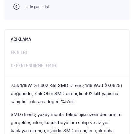
İade garantisi
AÇIKLAMA
EK BILGI
DEĞERLENDIRMELER (0)
7.5k 1/16W %1 402 Kılıf SMD Direnç; 1/16 Watt (0.0625)
değerinde, 7.5k Ohm SMD dirençtir. 402 kılıf yapısına
sahiptir. Tolerans değeri %5’dir.
SMD direnç; yüzey montaj teknolojisi üzerinden üretimi
gerçekleştirilen, küçük boyutlara sahip ve az yer
kaplayan direnç çeşididir. SMD dirençler, çok daha