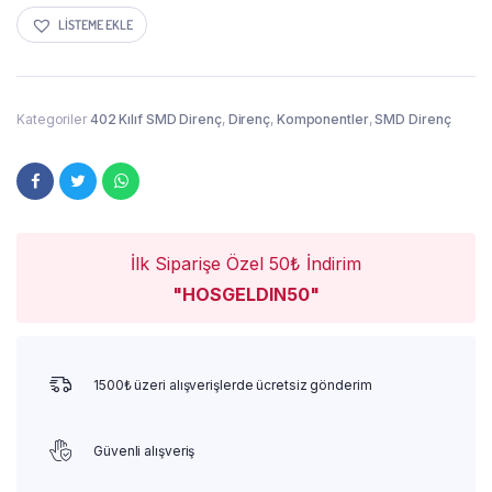
LISTEME EKLE
Kategoriler
402 Kılıf SMD Direnç
,
Direnç
,
Komponentler
,
SMD Direnç
İlk Siparişe Özel 50₺ İndirim
"HOSGELDIN50"
1500₺ üzeri alışverişlerde ücretsiz gönderim
Güvenli alışveriş