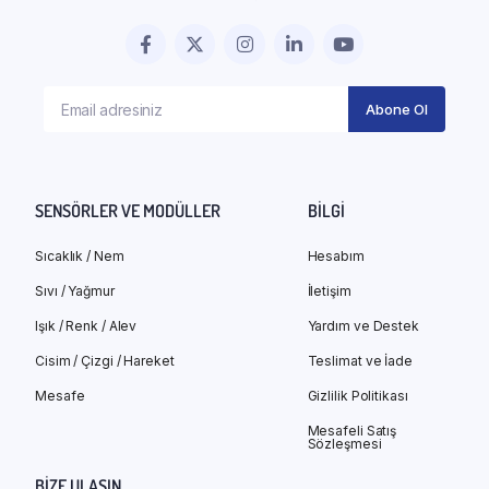
SENSÖRLER VE MODÜLLER
BILGI
Sıcaklık / Nem
Hesabım
Sıvı / Yağmur
İletişim
Işık / Renk / Alev
Yardım ve Destek
Cisim / Çizgi / Hareket
Teslimat ve İade
Mesafe
Gizlilik Politikası
Mesafeli Satış
Sözleşmesi
BIZE ULAŞIN