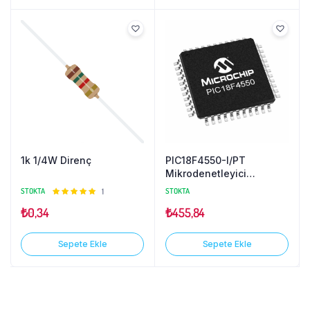
1k 1/4W Direnç
PIC18F4550-I/PT
Mikrodenetleyici
TQFP44
STOKTA
5
1
STOKTA
üzerinden
₺
0,34
₺
455,84
5.00
oy
aldı
Sepete Ekle
Sepete Ekle