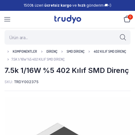
1500₺ üzeri
ücretsiz kargo
ve
hızlı
gönderim 🚚💨
0
KOMPONENTLER
DIRENÇ
SMD DIRENÇ
402 KILIF SMD DIRENÇ
7.5K 1/16W %5 402 KILIF SMD DIRENÇ
7.5k 1/16W %5 402 Kılıf SMD Direnç
SKU:
TRDY002375