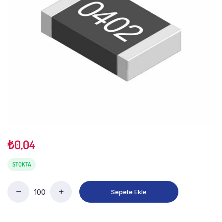
₺
0,04
STOKTA
Sepete Ekle