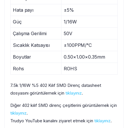
Hata payı
±5%
Güç
1/16W
Çalışma Gerilimi
50V
Sıcaklık Katsayısı
±100PPM/°C
Boyutlar
0.50×1.00×0.35mm
Rohs
ROHS
7.5k 1/16W %5 402 Kılıf SMD Direnç datasheet
dosyasını görüntülemek için
tıklayınız
.
Diğer 402 kılıf SMD direnç çeşitlerini görüntülemek için
tıklayınız
.
Trudyo YouTube kanalını ziyaret etmek için
tıklayınız
.