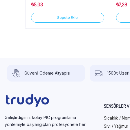
₺
5,03
₺
7,28
Sepete Ekle
Güvenli Ödeme Altyapısı
1500₺ Üzeri
SENSÖRLER V
Geliştirdiğimiz kolay PIC programlama
Sıcaklık / Ne
yöntemiyle başlangıçtan profesyonele her
Sıvı / Yağmur