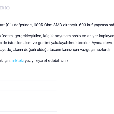
R (0)
 (0.1) değerinde, 680R Ohm SMD dirençtir. 603 kılıf yapısına sahi
üretimi gerçekleştirilen, küçük boyutlara sahip ve az yer kaplayan
elerde istenilen akım ve gerilimi yakalayabilmektedirler. Ayrıca dev
ayede, alanın değerli olduğu tasarımlarınız için vazgeçilmezlerdir.
ak için,
linkteki
yazıyı ziyaret edebilirsiniz.