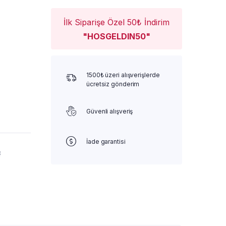
İlk Siparişe Özel 50₺ İndirim
"HOSGELDIN50"
1500₺ üzeri alışverişlerde
ücretsiz gönderim
Güvenli alışveriş
İade garantisi
ç