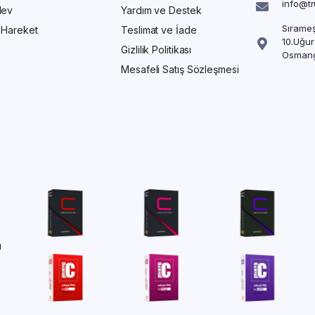
info@t
Alev
Yardım ve Destek
Sırameş
/ Hareket
Teslimat ve İade
10.Uğur
Gizlilik Politikası
Osmang
Mesafeli Satış Sözleşmesi
ü