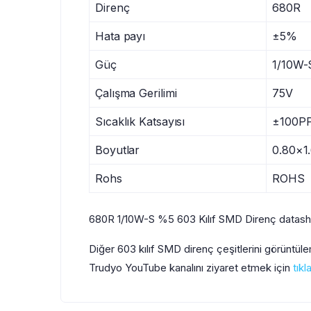
Direnç
680R
Hata payı
±5%
Güç
1/10W-
Çalışma Gerilimi
75V
Sıcaklık Katsayısı
±100P
Boyutlar
0.80×1
Rohs
ROHS
680R 1/10W-S %5 603 Kılıf SMD Direnç datash
Diğer 603 kılıf SMD direnç çeşitlerini görüntül
Trudyo YouTube kanalını ziyaret etmek için
tıkl