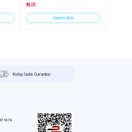
₺
1,01
Sepete Ekle
Kolay İade Garantisi
41 1674