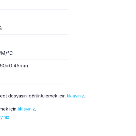
S
PM/°C
.60×0.45mm
eet dosyasını görüntülemek için
tıklayınız
.
emek için
tıklayınız
.
ayınız
.