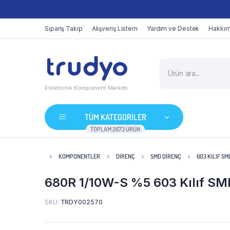
Sipariş Takip
Alışveriş Listem
Yardım ve Destek
Hakkım
Elektronik Komponent Marketi
TÜM KATEGORİLER
TOPLAM 2673 ÜRÜN
KOMPONENTLER
DIRENÇ
SMD DIRENÇ
603 KILIF SM
680R 1/10W-S %5 603 Kılıf SM
SKU:
TRDY002570