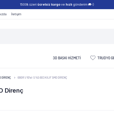
1500₺ üzeri
ücretsiz kargo
ve
hızlı
gönderim 🚚💨
ızda
İletişim
3D BASKI HIZMETI
TRUDYO GE
D DIRENÇ
680R 1/10W-S %5 603 KILIF SMD DIRENÇ
D Direnç