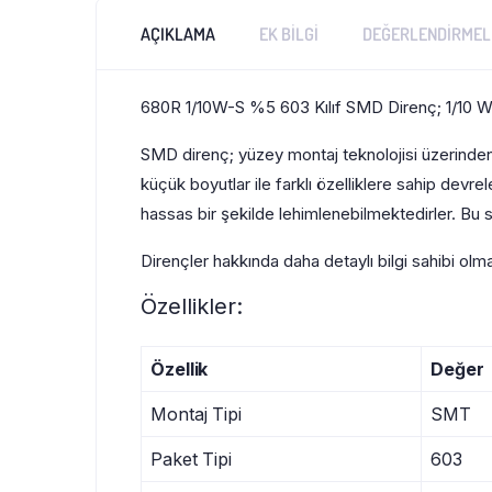
AÇIKLAMA
EK BILGI
DEĞERLENDIRMELE
680R 1/10W-S %5 603 Kılıf SMD Direnç; 1/10 Watt
SMD direnç; yüzey montaj teknolojisi üzerinden 
küçük boyutlar ile farklı özelliklere sahip devr
hassas bir şekilde lehimlenebilmektedirler. Bu s
Dirençler hakkında daha detaylı bilgi sahibi olm
Özellikler:
Özellik
Değer
Montaj Tipi
SMT
Paket Tipi
603