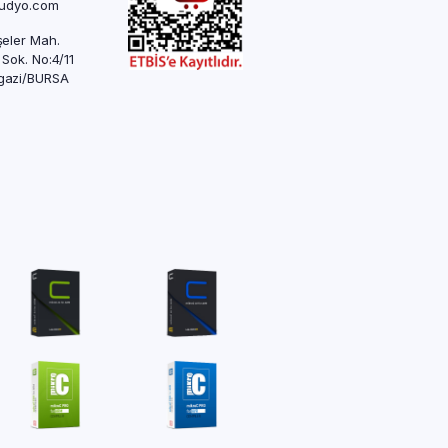
rudyo.com
eler Mah.
 Sok. No:4/11
azi/BURSA