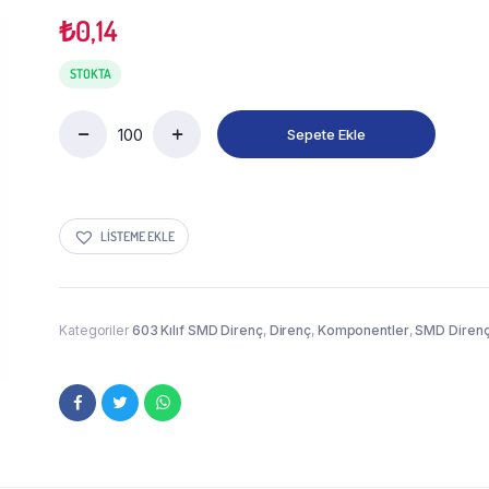
₺
0,14
STOKTA
Sepete Ekle
LISTEME EKLE
Kategoriler
603 Kılıf SMD Direnç
,
Direnç
,
Komponentler
,
SMD Diren