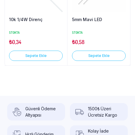
10k 1/4W Direnç
5mm Mavi LED
STOKTA
STOKTA
₺
0,34
₺
0,58
Sepete Ekle
Sepete Ekle
Güvenli Ödeme
1500₺ Üzeri
Altyapısı
Ücretsiz Kargo
Kolay İade
Hızlı Gönderim