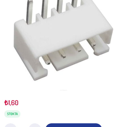
₺
1,60
STOKTA