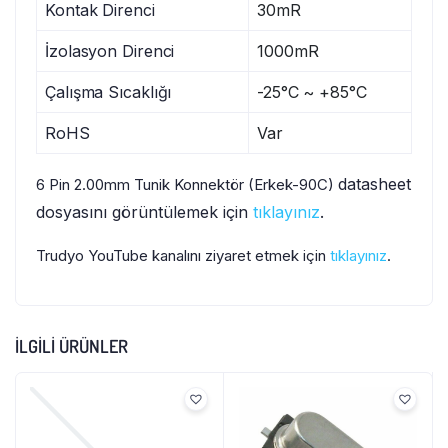
Kontak Direnci
30mR
İzolasyon Direnci
1000mR
Çalışma Sıcaklığı
-25°C ~ +85°C
RoHS
Var
datasheet
6 Pin 2.00mm Tunik Konnektör (Erkek-90C)
dosyasını görüntülemek için
tıklayınız
.
Trudyo YouTube kanalını ziyaret etmek için
tıklayınız
.
İLGILI ÜRÜNLER