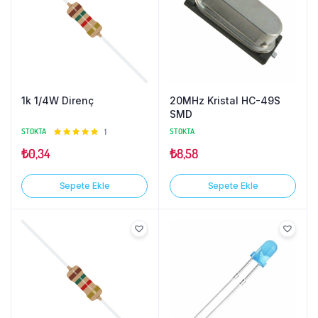
1k 1/4W Direnç
20MHz Kristal HC-49S
SMD
STOKTA
5
1
STOKTA
üzerinden
₺
0,34
₺
8,58
5.00
oy
aldı
Sepete Ekle
Sepete Ekle