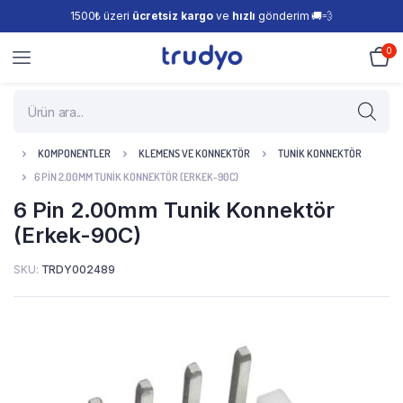
1500₺ üzeri
ücretsiz kargo
ve
hızlı
gönderim 🚚💨
0
KOMPONENTLER
KLEMENS VE KONNEKTÖR
TUNIK KONNEKTÖR
6 PIN 2.00MM TUNIK KONNEKTÖR (ERKEK-90C)
6 Pin 2.00mm Tunik Konnektör
(Erkek-90C)
SKU:
TRDY002489