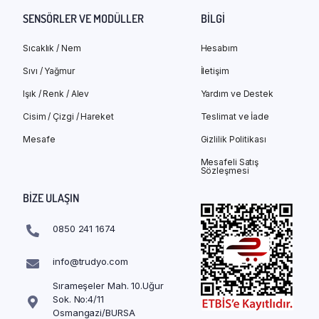
SENSÖRLER VE MODÜLLER
BILGI
Sıcaklık / Nem
Hesabım
Sıvı / Yağmur
İletişim
Işık / Renk / Alev
Yardım ve Destek
Cisim / Çizgi / Hareket
Teslimat ve İade
Mesafe
Gizlilik Politikası
Mesafeli Satış
Sözleşmesi
BIZE ULAŞIN
0850 241 1674
info@trudyo.com
Sırameşeler Mah. 10.Uğur
Sok. No:4/11
Osmangazi/BURSA