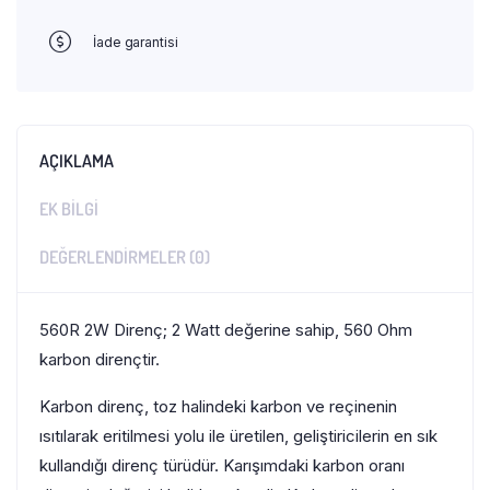
İade garantisi
AÇIKLAMA
EK BILGI
DEĞERLENDIRMELER (0)
560R 2W Direnç; 2 Watt değerine sahip, 560 Ohm
karbon dirençtir.
Karbon direnç, toz halindeki karbon ve reçinenin
ısıtılarak eritilmesi yolu ile üretilen, geliştiricilerin en sık
kullandığı direnç türüdür. Karışımdaki karbon oranı