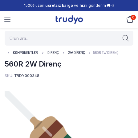
1500₺ üzeri
ücretsiz kargo
ve
hızlı
gönderim 🚚💨
0
KOMPONENTLER
DIRENÇ
2W DIRENÇ
560R 2W DIRENÇ
560R 2W Direnç
SKU:
TRDY000348