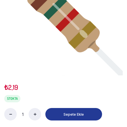
₺
2,19
STOKTA
Sepete Ekle