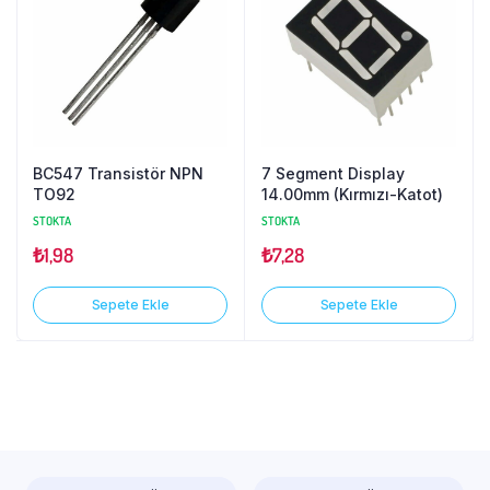
BC547 Transistör NPN
7 Segment Display
TO92
14.00mm (Kırmızı-Katot)
STOKTA
STOKTA
₺
1,98
₺
7,28
Sepete Ekle
Sepete Ekle