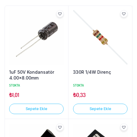
1uF 50V Kondansatör
330R 1/4W Direnç
4.00×8.00mm
STOKTA
STOKTA
₺
1,01
₺
0,33
Sepete Ekle
Sepete Ekle