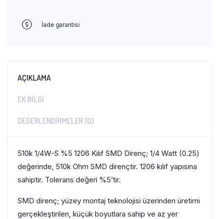
İade garantisi
AÇIKLAMA
EK BILGI
DEĞERLENDIRMELER (0)
510k 1/4W-S %5 1206 Kılıf SMD Direnç; 1/4 Watt (0.25)
değerinde, 510k Ohm SMD dirençtir. 1206 kılıf yapısına
sahiptir. Tolerans değeri %5’tir.
SMD direnç; yüzey montaj teknolojisi üzerinden üretimi
gerçekleştirilen, küçük boyutlara sahip ve az yer