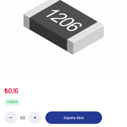
₺
0,16
STOKTA
Sepete Ekle