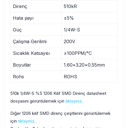
Direnç
510kR
Hata payı
±5%
Güç
1/4W-S
Çalışma Gerilimi
200V
Sıcaklık Katsayısı
±100PPM/°C
Boyutlar
1.60×3.20×0.55mm
Rohs
ROHS
510k 1/4W-S %5 1206 Kılıf SMD Direnç datasheet
dosyasını görüntülemek için
tıklayınız
.
Diğer 1206 kılıf SMD direnç çeşitlerini görüntülemek
için
tıklayınız
.