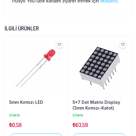
Trudyo YouTube kanalını ziyaret etmek için
tıklayınız
.
İLGILI ÜRÜNLER
5mm Kırmızı LED
5×7 Dot Matrix Display
(3mm Kırmızı-Katot)
STOKTA
STOKTA
₺
0,58
₺
63,59