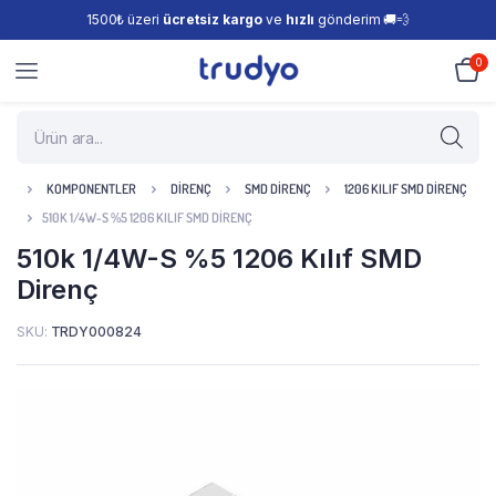
1500₺ üzeri
ücretsiz kargo
ve
hızlı
gönderim 🚚💨
0
KOMPONENTLER
DIRENÇ
SMD DIRENÇ
1206 KILIF SMD DIRENÇ
510K 1/4W-S %5 1206 KILIF SMD DIRENÇ
510k 1/4W-S %5 1206 Kılıf SMD
Direnç
SKU:
TRDY000824