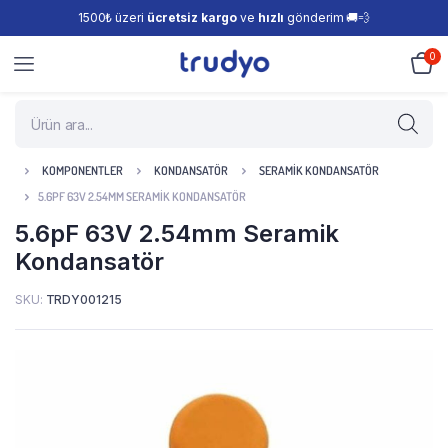
1500₺ üzeri
ücretsiz kargo
ve
hızlı
gönderim 🚚💨
0
KOMPONENTLER
KONDANSATÖR
SERAMIK KONDANSATÖR
5.6PF 63V 2.54MM SERAMIK KONDANSATÖR
5.6pF 63V 2.54mm Seramik
Kondansatör
SKU:
TRDY001215