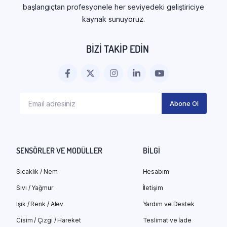
başlangıçtan profesyonele her seviyedeki geliştiriciye
kaynak sunuyoruz.
BIZI TAKIP EDIN
SENSÖRLER VE MODÜLLER
BILGI
Sıcaklık / Nem
Hesabım
Sıvı / Yağmur
İletişim
Işık / Renk / Alev
Yardım ve Destek
Cisim / Çizgi / Hareket
Teslimat ve İade