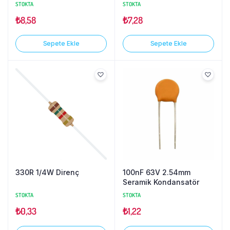
STOKTA
STOKTA
₺
8,58
₺
7,28
Sepete Ekle
Sepete Ekle
330R 1/4W Direnç
100nF 63V 2.54mm
Seramik Kondansatör
STOKTA
STOKTA
₺
0,33
₺
1,22