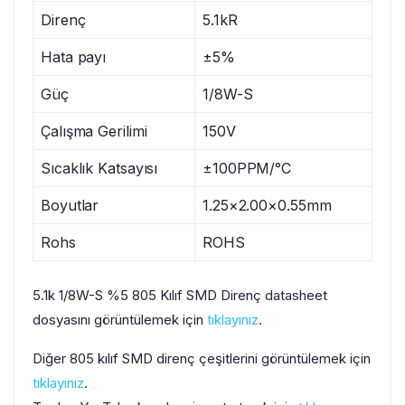
Direnç
5.1kR
Hata payı
±5%
Güç
1/8W-S
Çalışma Gerilimi
150V
Sıcaklık Katsayısı
±100PPM/°C
Boyutlar
1.25×2.00×0.55mm
Rohs
ROHS
5.1k 1/8W-S %5 805 Kılıf SMD Direnç datasheet
dosyasını görüntülemek için
tıklayınız
.
Diğer 805 kılıf SMD direnç çeşitlerini görüntülemek için
tıklayınız
.