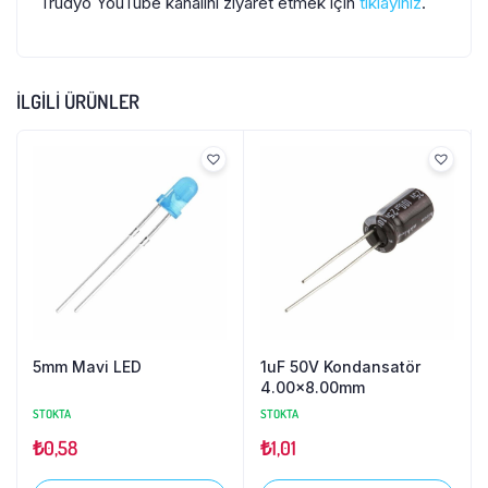
Trudyo YouTube kanalını ziyaret etmek için
tıklayınız
.
İLGILI ÜRÜNLER
5mm Mavi LED
1uF 50V Kondansatör
4.00×8.00mm
STOKTA
STOKTA
₺
0,58
₺
1,01