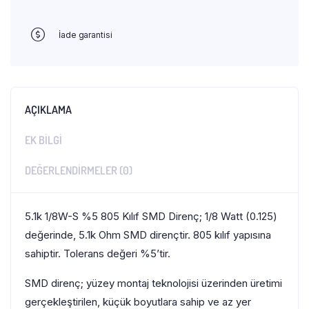
İade garantisi
AÇIKLAMA
EK BILGI
DEĞERLENDIRMELER (0)
5.1k 1/8W-S %5 805 Kılıf SMD Direnç; 1/8 Watt (0.125)
değerinde, 5.1k Ohm SMD dirençtir. 805 kılıf yapısına
sahiptir. Tolerans değeri %5’tir.
SMD direnç; yüzey montaj teknolojisi üzerinden üretimi
gerçekleştirilen, küçük boyutlara sahip ve az yer