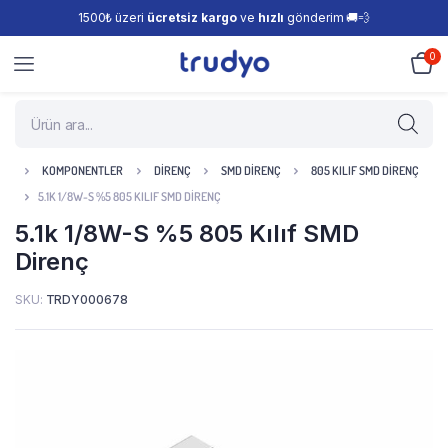
1500₺ üzeri
ücretsiz kargo
ve
hızlı
gönderim 🚚💨
0
KOMPONENTLER
DIRENÇ
SMD DIRENÇ
805 KILIF SMD DIRENÇ
5.1K 1/8W-S %5 805 KILIF SMD DIRENÇ
5.1k 1/8W-S %5 805 Kılıf SMD
Direnç
SKU:
TRDY000678