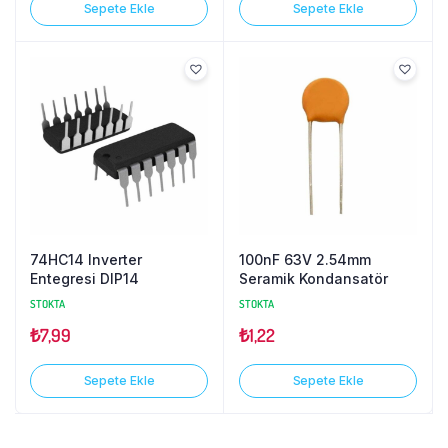
Sepete Ekle
Sepete Ekle
74HC14 Inverter
100nF 63V 2.54mm
Entegresi DIP14
Seramik Kondansatör
STOKTA
STOKTA
₺
7,99
₺
1,22
Sepete Ekle
Sepete Ekle