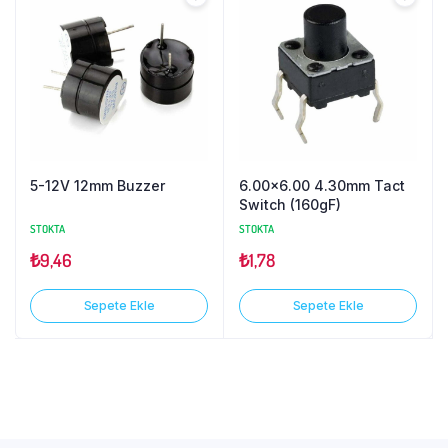
5-12V 12mm Buzzer
6.00×6.00 4.30mm Tact
Switch (160gF)
STOKTA
STOKTA
₺
9,46
₺
1,78
Sepete Ekle
Sepete Ekle