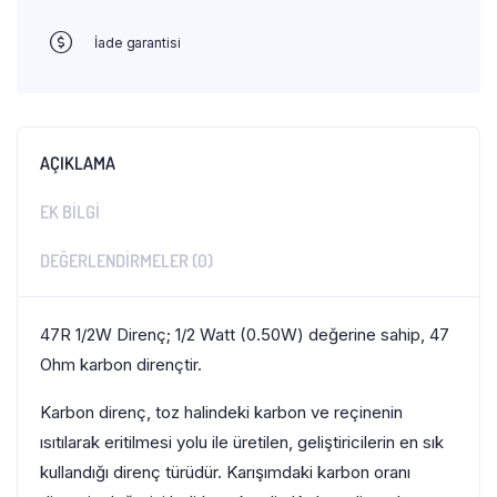
İade garantisi
AÇIKLAMA
EK BILGI
DEĞERLENDIRMELER (0)
47R 1/2W Direnç; 1/2 Watt (0.50W) değerine sahip, 47
Ohm karbon dirençtir.
Karbon direnç, toz halindeki karbon ve reçinenin
ısıtılarak eritilmesi yolu ile üretilen, geliştiricilerin en sık
kullandığı direnç türüdür. Karışımdaki karbon oranı