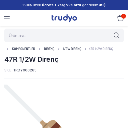
1500₺ üzeri
ücretsiz kargo
ve
hızlı
gönderim 🚚💨
0
KOMPONENTLER
DIRENÇ
1/2W DIRENÇ
47R 1/2W DIRENÇ
47R 1/2W Direnç
SKU:
TRDY000265