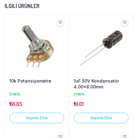
İLGILI ÜRÜNLER
10k Potansiyometre
1uF 50V Kondansatör
4.00×8.00mm
STOKTA
STOKTA
₺
6,65
₺
1,01
Sepete Ekle
Sepete Ekle