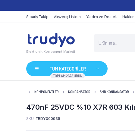
Sipariş Takip
Alışveriş Listem
Yardım ve Destek
Hakkım
Elektronik Komponent Marketi
TÜM KATEGORİLER
TOPLAM 2673 ÜRÜN
KOMPONENTLER
KONDANSATÖR
SMD KONDANSATÖR
470nF 25VDC %10 X7R 603 Kıl
SKU:
TRDY000935