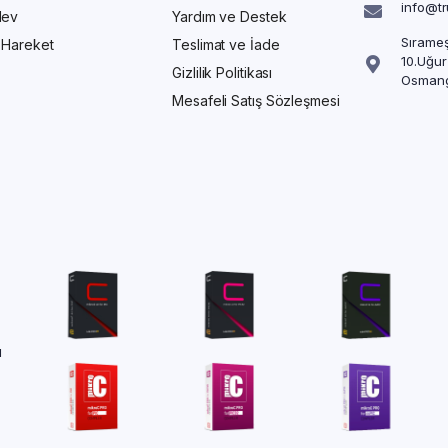
info@t
Alev
Yardım ve Destek
Sırameş
/ Hareket
Teslimat ve İade
10.Uğur
Gizlilik Politikası
Osmang
Mesafeli Satış Sözleşmesi
ü