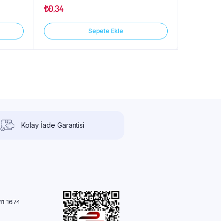
₺
0,34
Sepete Ekle
Kolay İade Garantisi
41 1674