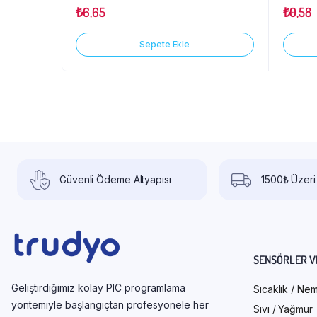
₺
6,65
₺
0,58
Sepete Ekle
Güvenli Ödeme Altyapısı
1500₺ Üzeri
SENSÖRLER V
Geliştirdiğimiz kolay PIC programlama
Sıcaklık / Ne
yöntemiyle başlangıçtan profesyonele her
Sıvı / Yağmur