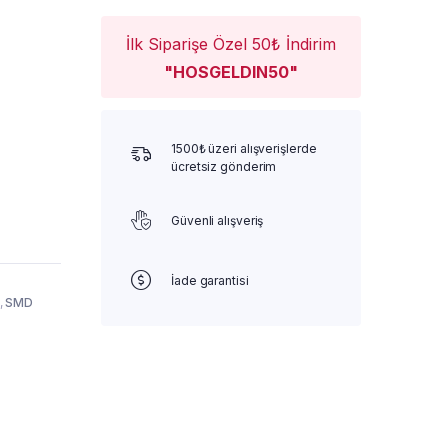
İlk Siparişe Özel 50₺ İndirim
"HOSGELDIN50"
1500₺ üzeri alışverişlerde
ücretsiz gönderim
Güvenli alışveriş
İade garantisi
,
SMD