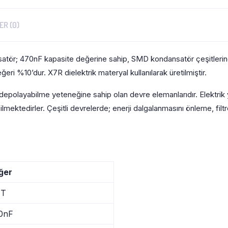
R (0)
ör; 470nF kapasite değerine sahip, SMD kondansatör çeşitleri
ğeri %10’dur. X7R dielektrik materyal kullanılarak üretilmiştir.
k depolayabilme yeteneğine sahip olan devre elemanlarıdır. Elektrik 
ektedirler. Çeşitli devrelerde; enerji dalgalanmasını önleme, filtr
ğer
T
0nF