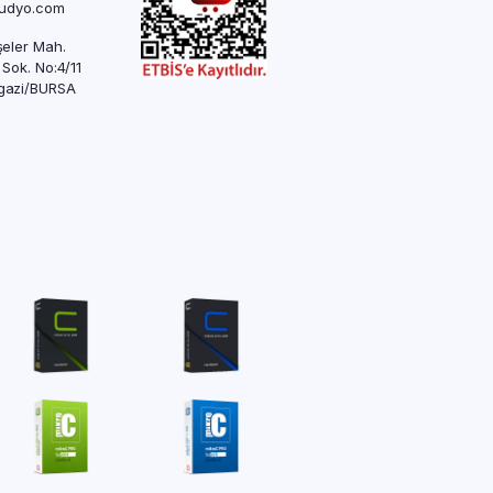
rudyo.com
eler Mah.
 Sok. No:4/11
azi/BURSA