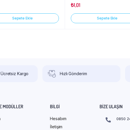
₺
1,01
Sepete Ekle
Sepete Ekle
 Ücretsiz Kargo
Hızlı Gönderim
E MODÜLLER
BILGI
BIZE ULAŞIN
m
Hesabım
0850 2
İletişim