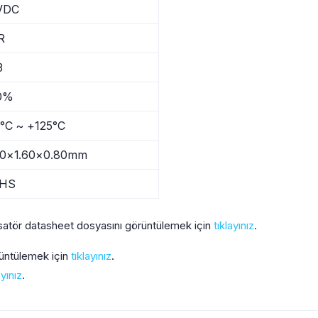
VDC
R
3
0%
°C ~ +125°C
80×1.60×0.80mm
HS
tör datasheet dosyasını görüntülemek için
tıklayınız
.
rüntülemek için
tıklayınız
.
ayınız
.