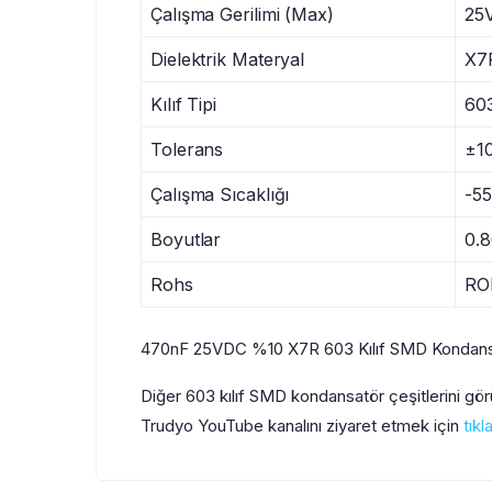
Çalışma Gerilimi (Max)
25
Dielektrik Materyal
X7
Kılıf Tipi
60
Tolerans
±1
Çalışma Sıcaklığı
-55
Boyutlar
0.
Rohs
RO
470nF 25VDC %10 X7R 603 Kılıf SMD Kondansa
Diğer 603 kılıf SMD kondansatör çeşitlerini gö
Trudyo YouTube kanalını ziyaret etmek için
tıkl