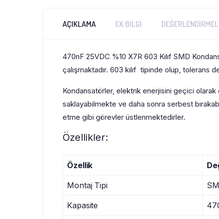
AÇIKLAMA
EK BILGI
DEĞERLENDIRMELE
470nF 25VDC %10 X7R 603 Kılıf SMD Kondansat
çalışmaktadır. 603 kılıf tipinde olup, tolerans de
Kondansatörler, elektrik enerjisini geçici olara
saklayabilmekte ve daha sonra serbest bırakabilm
etme gibi görevler üstlenmektedirler.
Özellikler:
Özellik
De
Montaj Tipi
SM
Kapasite
47