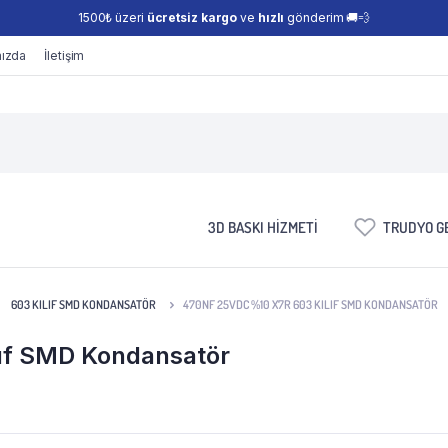
1500₺ üzeri
ücretsiz kargo
ve
hızlı
gönderim 🚚💨
ızda
İletişim
3D BASKI HIZMETI
TRUDYO GE
603 KILIF SMD KONDANSATÖR
470NF 25VDC %10 X7R 603 KILIF SMD KONDANSATÖR
ıf SMD Kondansatör