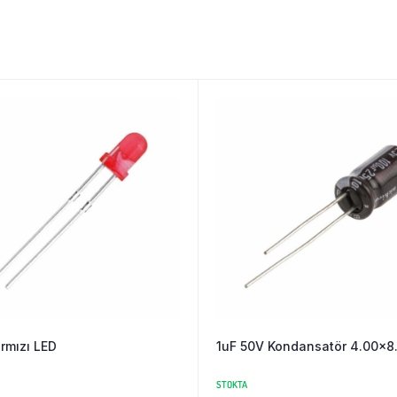
rmızı LED
1uF 50V Kondansatör 4.00×
STOKTA