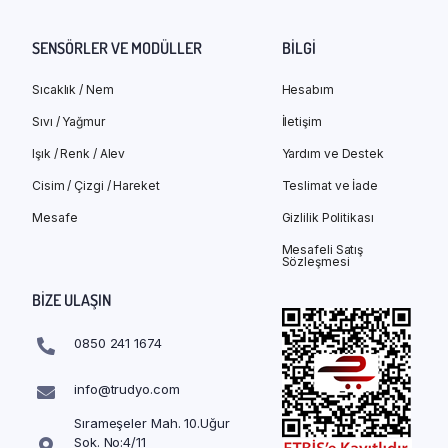
SENSÖRLER VE MODÜLLER
BILGI
Sıcaklık / Nem
Hesabım
Sıvı / Yağmur
İletişim
Işık / Renk / Alev
Yardım ve Destek
Cisim / Çizgi / Hareket
Teslimat ve İade
Mesafe
Gizlilik Politikası
Mesafeli Satış
Sözleşmesi
BIZE ULAŞIN
0850 241 1674
info@trudyo.com
Sırameşeler Mah. 10.Uğur
Sok. No:4/11