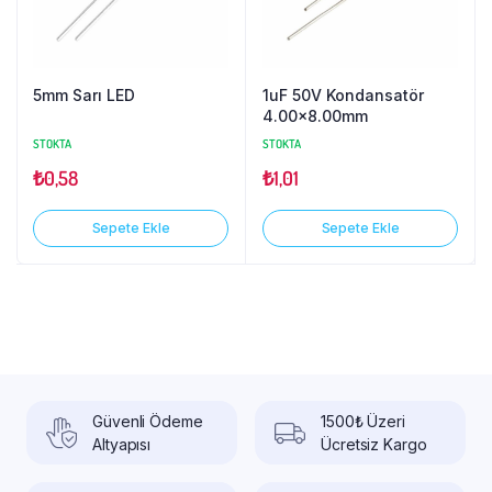
5mm Sarı LED
1uF 50V Kondansatör
4.00×8.00mm
STOKTA
STOKTA
₺
0,58
₺
1,01
Sepete Ekle
Sepete Ekle
Güvenli Ödeme
1500₺ Üzeri
Altyapısı
Ücretsiz Kargo