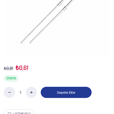
₺
0,61
₺
0,81
STOKTA
Sepete Ekle
LISTEME EKLE