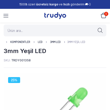
1500₺ üzeri
ücretsiz kargo
ve
hızlı
gönderim 🚚💨
0
KOMPONENTLER
LED
3MM LED
3MM YEŞIL LED
3mm Yeşil LED
SKU:
TRDY001358
25%