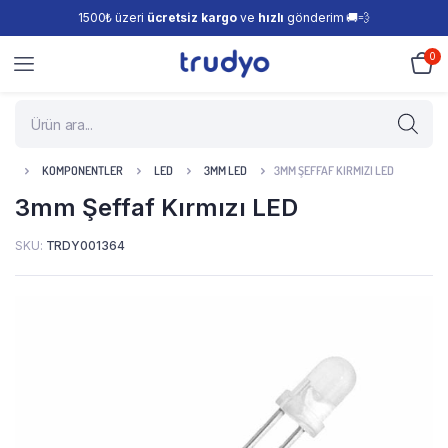
1500₺ üzeri
ücretsiz kargo
ve
hızlı
gönderim 🚚💨
0
KOMPONENTLER
LED
3MM LED
3MM ŞEFFAF KIRMIZI LED
3mm Şeffaf Kırmızı LED
SKU:
TRDY001364