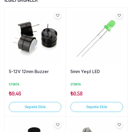
5-12V 12mm Buzzer
5mm Yeşil LED
STOKTA
STOKTA
₺
9,46
₺
0,58
Sepete Ekle
Sepete Ekle