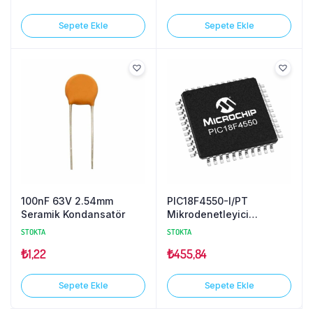
Sepete Ekle
Sepete Ekle
100nF 63V 2.54mm
PIC18F4550-I/PT
Seramik Kondansatör
Mikrodenetleyici
TQFP44
STOKTA
STOKTA
₺
1,22
₺
455,84
Sepete Ekle
Sepete Ekle