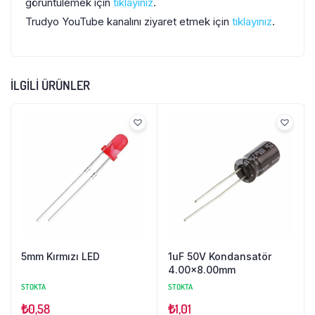
görüntülemek için
tıklayınız
.
Trudyo YouTube kanalını ziyaret etmek için
tıklayınız
.
İLGILI ÜRÜNLER
5mm Kırmızı LED
1uF 50V Kondansatör
4.00×8.00mm
STOKTA
STOKTA
₺
0,58
₺
1,01