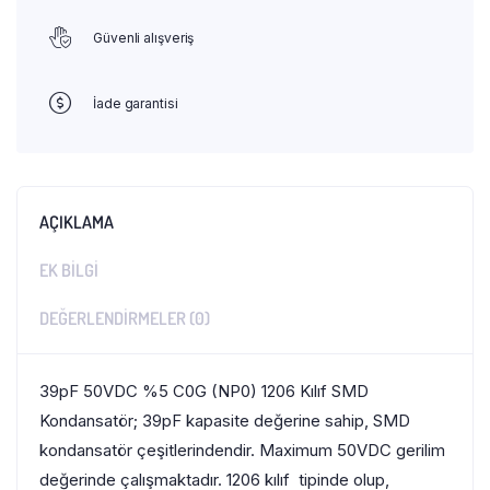
Güvenli alışveriş
İade garantisi
AÇIKLAMA
EK BILGI
DEĞERLENDIRMELER (0)
39pF 50VDC %5 C0G (NP0) 1206 Kılıf SMD
Kondansatör; 39pF kapasite değerine sahip, SMD
kondansatör çeşitlerindendir. Maximum 50VDC gerilim
değerinde çalışmaktadır. 1206 kılıf tipinde olup,