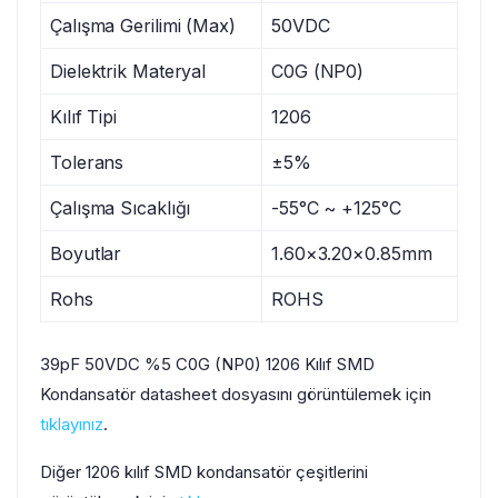
Çalışma Gerilimi (Max)
50VDC
Dielektrik Materyal
C0G (NP0)
Kılıf Tipi
1206
Tolerans
±5%
Çalışma Sıcaklığı
-55°C ~ +125°C
Boyutlar
1.60×3.20×0.85mm
Rohs
ROHS
39pF 50VDC %5 C0G (NP0) 1206 Kılıf SMD
Kondansatör datasheet dosyasını görüntülemek için
tıklayınız
.
Diğer 1206 kılıf SMD kondansatör çeşitlerini