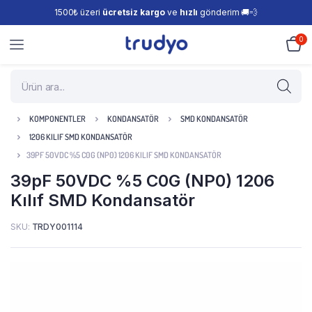
1500₺ üzeri
ücretsiz kargo
ve
hızlı
gönderim 🚚💨
0
KOMPONENTLER
KONDANSATÖR
SMD KONDANSATÖR
1206 KILIF SMD KONDANSATÖR
39PF 50VDC %5 C0G (NP0) 1206 KILIF SMD KONDANSATÖR
39pF 50VDC %5 C0G (NP0) 1206
Kılıf SMD Kondansatör
SKU:
TRDY001114