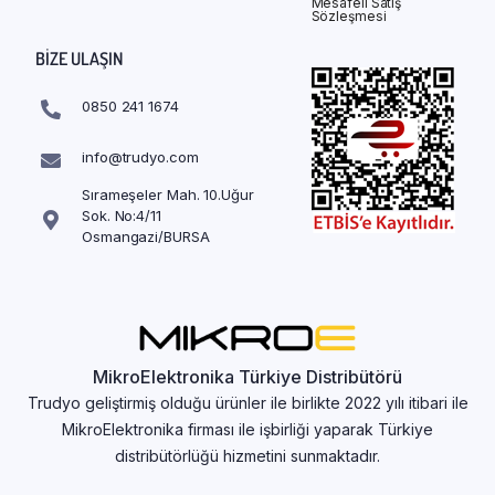
Mesafeli Satış
Sözleşmesi
BIZE ULAŞIN
0850 241 1674
info@trudyo.com
Sırameşeler Mah. 10.Uğur
Sok. No:4/11
Osmangazi/BURSA
MikroElektronika Türkiye Distribütörü
Trudyo geliştirmiş olduğu ürünler ile birlikte 2022 yılı itibari ile
MikroElektronika firması ile işbirliği yaparak Türkiye
distribütörlüğü hizmetini sunmaktadır.