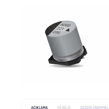
AÇIKLAMA
EK BILGI
DEĞERLENDIRMELE