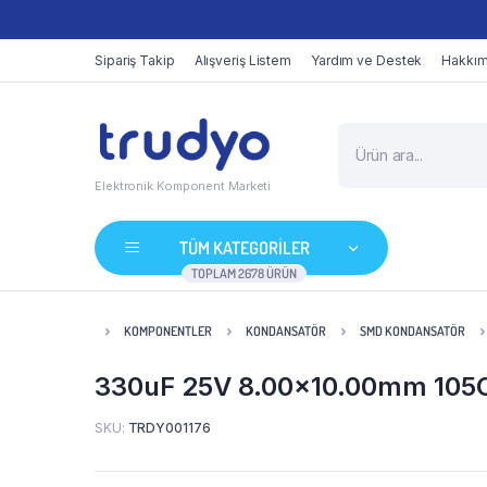
Sipariş Takip
Alışveriş Listem
Yardım ve Destek
Hakkım
Elektronik Komponent Marketi
TÜM KATEGORİLER
TOPLAM 2678 ÜRÜN
KOMPONENTLER
KONDANSATÖR
SMD KONDANSATÖR
330uF 25V 8.00×10.00mm 105C 
SKU:
TRDY001176