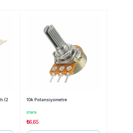
h (2
10k Potansiyometre
STOKTA
₺
6,65