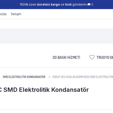
1500₺ üzeri
ücretsiz kargo
ve
hızlı
gönderim 🚚💨
ızda
İletişim
3D BASKI HIZMETI
TRUDYO GE
SMD ELEKTROLITIK KONDANSATÖR
330UF 25V 8.00×10.00MM 105C SMD ELEKTROLIT
SMD Elektrolitik Kondansatör