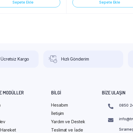
Sepete Ekle
Sepete Ekle
 Ücretsiz Kargo
Hızlı Gönderim
E MODÜLLER
BILGI
BIZE ULAŞIN
m
Hesabım
0850 2
İletişim
info@t
Alev
Yardım ve Destek
Sırameş
/ Hareket
Teslimat ve İade