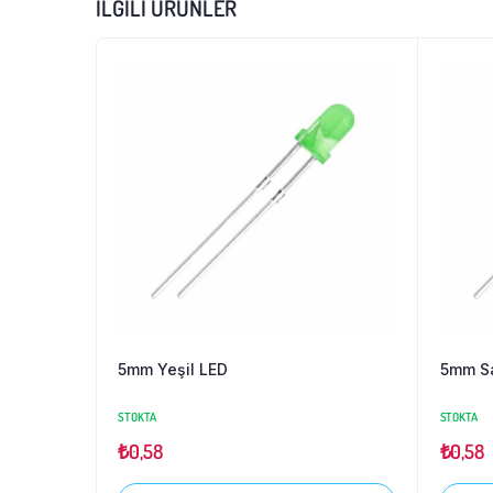
İLGILI ÜRÜNLER
5mm Yeşil LED
5mm Sa
STOKTA
STOKTA
₺
0,58
₺
0,58