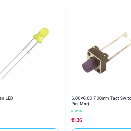
rı LED
6.00×6.00 7.00mm Tact Switc
Pin-Mor)
STOKTA
₺
1,36