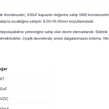
 Kondansatör; 330uF kapasite değerine sahip SMD kondansatör ç
ışma sıcaklığına sahiptir. 8.00×10.00mm boyutlarındadır.
k depolayabilme yeteneğine sahip olan devre elemanlarıdır. Elektrik 
ektedirler. Çeşitli devrelerde; enerji dalgalanmasını önleme, filtr
eğer
MT
30uF
5VDC
00mA