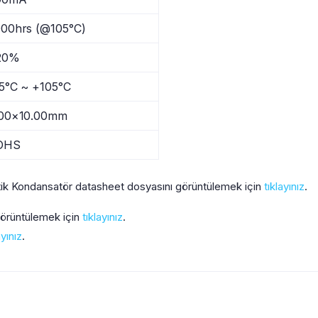
00hrs (@105°C)
20%
5°C ~ +105°C
.00×10.00mm
OHS
k Kondansatör datasheet dosyasını görüntülemek için
tıklayınız
.
 görüntülemek için
tıklayınız
.
ayınız
.