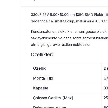
330uF 25V 8.00×10.00mm 105C SMD Elektrolitik
değerinde çalışmakta olup, maksimum 105°C çal
Kondansatörler, elektrik enerjisini geçici olara
saklayabilmekte ve daha sonra serbest bırakabilm
etme gibi görevler üstlenmektedirler.
Özellikler:
Özellik
D
Montaj Tipi
S
Kapasite
3
Çalışma Gerilimi (Max)
2
Dalgalanma Akımı
6