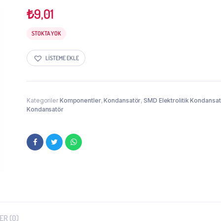
₺
9,01
STOKTA YOK
LISTEME EKLE
Kategoriler
Komponentler
,
Kondansatör
,
SMD Elektrolitik Kondansa
Kondansatör
R (0)