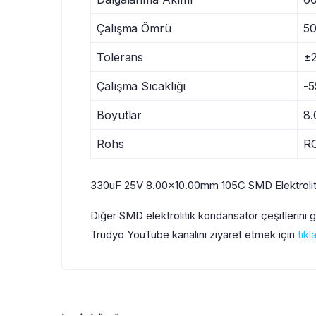
Çalışma Ömrü
50
Tolerans
±
Çalışma Sıcaklığı
-5
Boyutlar
8
Rohs
R
330uF 25V 8.00×10.00mm 105C SMD Elektroliti
Diğer SMD elektrolitik kondansatör çeşitlerini
Trudyo YouTube kanalını ziyaret etmek için
tıkl