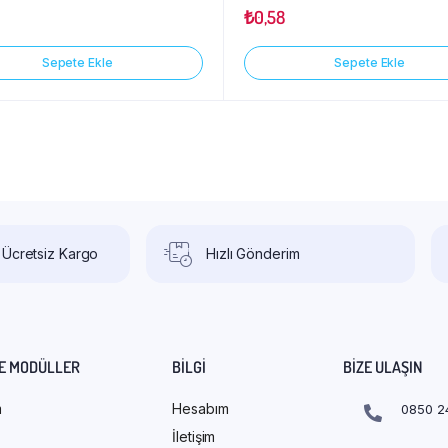
₺
0,58
Sepete Ekle
Sepete Ekle
 Ücretsiz Kargo
Hızlı Gönderim
E MODÜLLER
BILGI
BIZE ULAŞIN
m
Hesabım
0850 2
İletişim