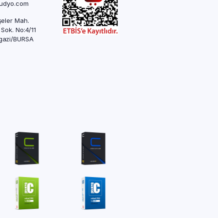
rudyo.com
eler Mah.
 Sok. No:4/11
azi/BURSA