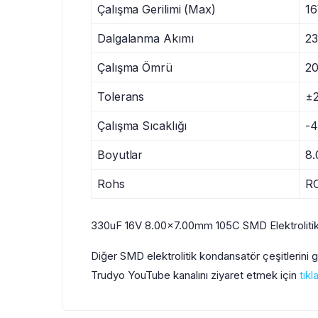
Çalışma Gerilimi (Max)
1
Dalgalanma Akımı
2
Çalışma Ömrü
20
Tolerans
±
Çalışma Sıcaklığı
-4
Boyutlar
8
Rohs
R
330uF 16V 8.00×7.00mm 105C SMD Elektrolitik
Diğer SMD elektrolitik kondansatör çeşitlerini
Trudyo YouTube kanalını ziyaret etmek için
tıkl