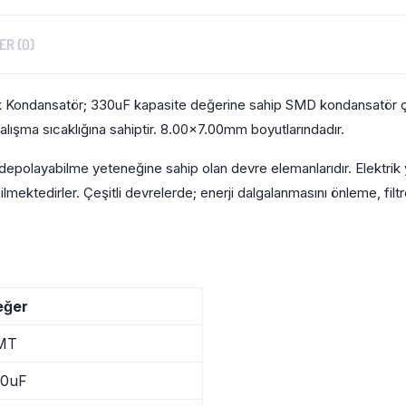
R (0)
Kondansatör; 330uF kapasite değerine sahip SMD kondansatör çeş
ışma sıcaklığına sahiptir. 8.00×7.00mm boyutlarındadır.
k depolayabilme yeteneğine sahip olan devre elemanlarıdır. Elektrik 
ektedirler. Çeşitli devrelerde; enerji dalgalanmasını önleme, filtr
eğer
MT
30uF