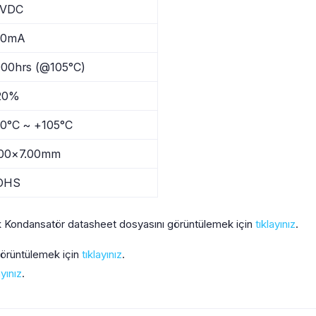
6VDC
30mA
00hrs (@105°C)
20%
0°C ~ +105°C
.00×7.00mm
OHS
 Kondansatör datasheet dosyasını görüntülemek için
tıklayınız
.
 görüntülemek için
tıklayınız
.
ayınız
.