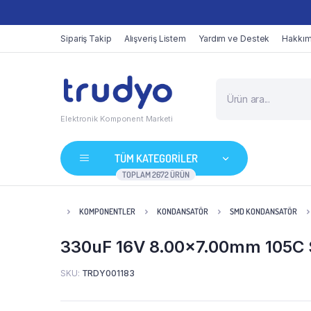
Sipariş Takip
Alışveriş Listem
Yardım ve Destek
Hakkım
Elektronik Komponent Marketi
TÜM KATEGORİLER
TOPLAM 2672 ÜRÜN
KOMPONENTLER
KONDANSATÖR
SMD KONDANSATÖR
330uF 16V 8.00×7.00mm 105C S
SKU:
TRDY001183