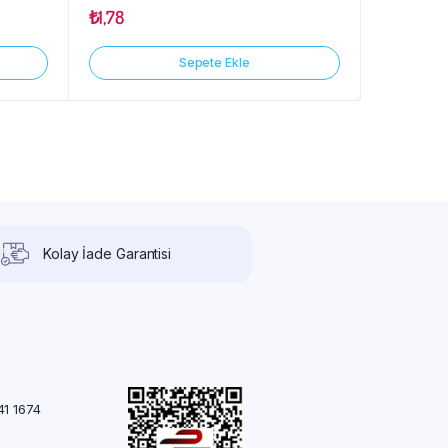
₺
1,78
Sepete Ekle
Kolay İade Garantisi
41 1674