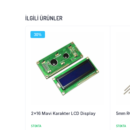
İLGILI ÜRÜNLER
30%
2×16 Mavi Karakter LCD Display
5mm RG
STOKTA
STOKTA