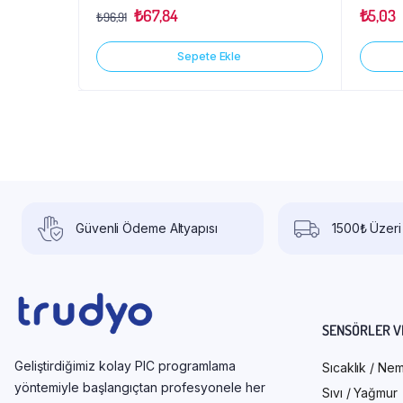
₺
67,84
₺
5,03
₺
96,91
Sepete Ekle
Güvenli Ödeme Altyapısı
1500₺ Üzeri
SENSÖRLER V
Geliştirdiğimiz kolay PIC programlama
Sıcaklık / Ne
yöntemiyle başlangıçtan profesyonele her
Sıvı / Yağmur