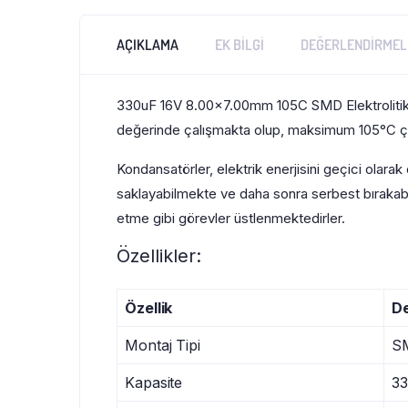
AÇIKLAMA
EK BILGI
DEĞERLENDIRMELE
330uF 16V 8.00×7.00mm 105C SMD Elektrolitik 
değerinde çalışmakta olup, maksimum 105°C çal
Kondansatörler, elektrik enerjisini geçici olara
saklayabilmekte ve daha sonra serbest bırakabilm
etme gibi görevler üstlenmektedirler.
Özellikler:
Özellik
D
Montaj Tipi
S
Kapasite
3