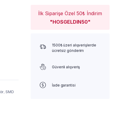
İlk Siparişe Özel 50₺ İndirim
"HOSGELDIN50"
1500₺ üzeri alışverişlerde
ücretsiz gönderim
Güvenli alışveriş
İade garantisi
tör
,
SMD