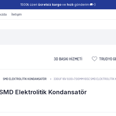
1500₺ üzeri
ücretsiz kargo
ve
hızlı
gönderim 🚚💨
ızda
İletişim
3D BASKI HIZMETI
TRUDYO GE
SMD ELEKTROLITIK KONDANSATÖR
330UF 16V 8.00×7.00MM 105C SMD ELEKTROLITI
MD Elektrolitik Kondansatör