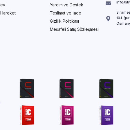
info@t
Alev
Yardım ve Destek
Sırameş
/ Hareket
Teslimat ve İade
10.Uğur
Gizlilik Politikası
Osmang
Mesafeli Satış Sözleşmesi
ü