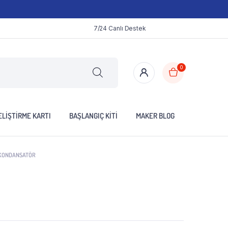
7/24 Canlı Destek
0
LIŞTIRME KARTI
BAŞLANGIÇ KITI
MAKER BLOG
K KONDANSATÖR