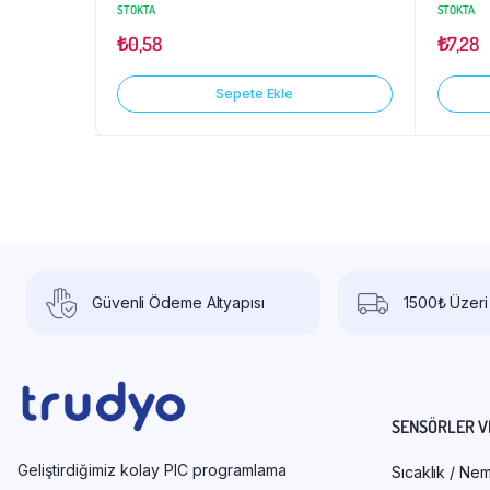
STOKTA
STOKTA
₺
0,58
₺
7,28
Sepete Ekle
Güvenli Ödeme Altyapısı
1500₺ Üzeri
SENSÖRLER V
Geliştirdiğimiz kolay PIC programlama
Sıcaklık / Ne