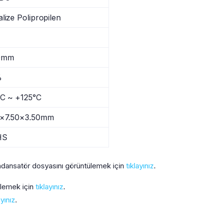
lize Polipropilen
0mm
%
°C ~ +125°C
0×7.50×3.50mm
HS
ansatör dosyasını görüntülemek için
tıklayınız
.
ülemek için
tıklayınız
.
ayınız
.