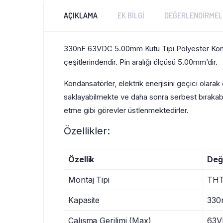
AÇIKLAMA
EK BILGI
DEĞERLENDIRMELE
330nF 63VDC 5.00mm Kutu Tipi Polyester Kond
çeşitlerindendir. Pin aralığı ölçüsü 5.00mm’dir.
Kondansatörler, elektrik enerjisini geçici olara
saklayabilmekte ve daha sonra serbest bırakabilm
etme gibi görevler üstlenmektedirler.
Özellikler:
Özellik
Değ
Montaj Tipi
TH
Kapasite
330
Çalışma Gerilimi (Max)
63V