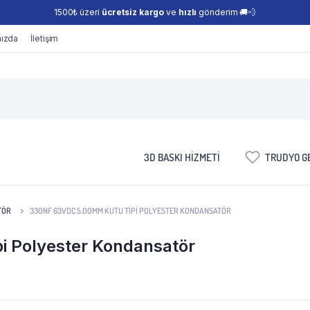
1500₺ üzeri
ücretsiz kargo
ve
hızlı
gönderim 🚚💨
ızda
İletişim
3D BASKI HIZMETI
TRUDYO GE
TÖR
330NF 63VDC 5.00MM KUTU TIPI POLYESTER KONDANSATÖR
 Polyester Kondansatör