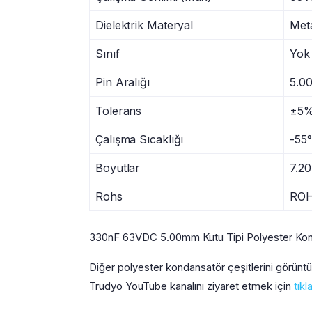
Dielektrik Materyal
Meta
Sınıf
Yok
Pin Aralığı
5.0
Tolerans
±5
Çalışma Sıcaklığı
-55
Boyutlar
7.2
Rohs
RO
330nF 63VDC 5.00mm Kutu Tipi Polyester Kond
Diğer polyester kondansatör çeşitlerini görünt
Trudyo YouTube kanalını ziyaret etmek için
tıkl