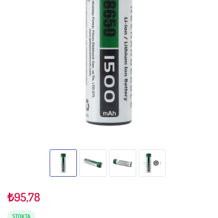
₺
95,78
STOKTA