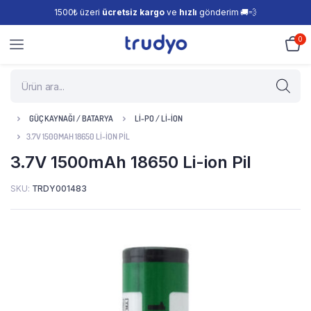
1500₺ üzeri
ücretsiz kargo
ve
hızlı
gönderim 🚚💨
0
GÜÇ KAYNAĞI / BATARYA
LI-PO / LI-ION
3.7V 1500MAH 18650 LI-ION PIL
3.7V 1500mAh 18650 Li-ion Pil
SKU:
TRDY001483