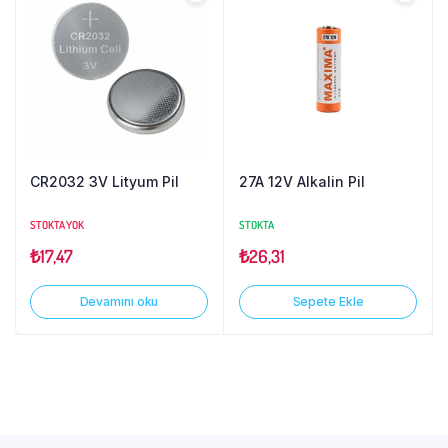
CR2032 3V Lityum Pil
27A 12V Alkalin Pil
STOKTA YOK
STOKTA
₺
17,47
₺
26,31
Devamını oku
Sepete Ekle