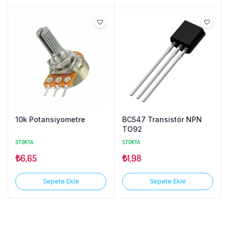
10k Potansiyometre
BC547 Transistör NPN
TO92
STOKTA
STOKTA
₺
6,65
₺
1,98
Sepete Ekle
Sepete Ekle