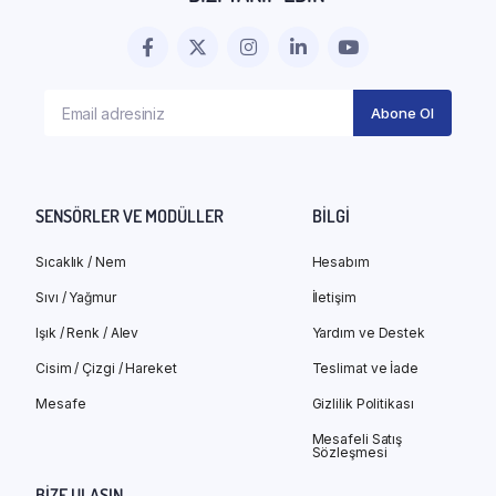
SENSÖRLER VE MODÜLLER
BILGI
Sıcaklık / Nem
Hesabım
Sıvı / Yağmur
İletişim
Işık / Renk / Alev
Yardım ve Destek
Cisim / Çizgi / Hareket
Teslimat ve İade
Mesafe
Gizlilik Politikası
Mesafeli Satış
Sözleşmesi
BIZE ULAŞIN