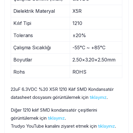
Dielektrik Materyal
X5R
Kılıf Tipi
1210
Tolerans
±20%
Çalışma Sıcaklığı
-55°C ~ +85°C
Boyutlar
2.50×3.20×2.50mm
Rohs
ROHS
22uF 6.3VDC %20 X5R 1210 Kılıf SMD Kondansatör
datasheet dosyasını görüntülemek için
tıklayınız
.
Diğer 1210 kılıf SMD kondansatör çeşitlerini
görüntülemek için
tıklayınız
.
Trudyo YouTube kanalını ziyaret etmek için
tıklayınız
.