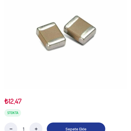
₺
12,47
STOKTA
Sepete Ekle