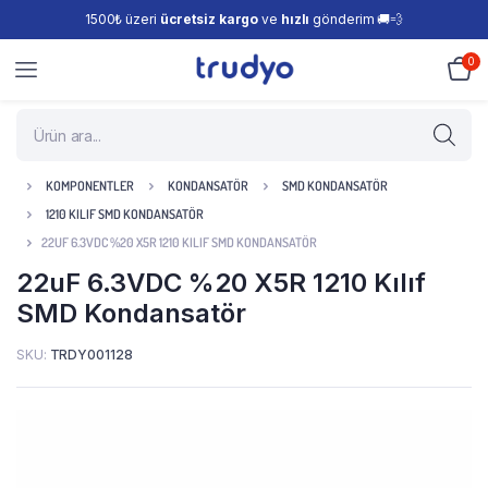
1500₺ üzeri
ücretsiz kargo
ve
hızlı
gönderim 🚚💨
0
KOMPONENTLER
KONDANSATÖR
SMD KONDANSATÖR
1210 KILIF SMD KONDANSATÖR
22UF 6.3VDC %20 X5R 1210 KILIF SMD KONDANSATÖR
22uF 6.3VDC %20 X5R 1210 Kılıf
SMD Kondansatör
SKU:
TRDY001128