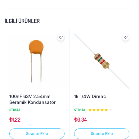
İLGILI ÜRÜNLER
100nF 63V 2.54mm
1k 1/4W Direnç
Seramik Kondansatör
STOKTA
STOKTA
5
1
üzerinden
₺
1,22
₺
0,34
5.00
oy
aldı
Sepete Ekle
Sepete Ekle