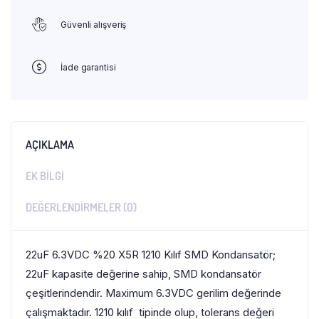
Güvenli alışveriş
İade garantisi
AÇIKLAMA
EK BILGI
DEĞERLENDIRMELER (0)
22uF 6.3VDC %20 X5R 1210 Kılıf SMD Kondansatör;
22uF kapasite değerine sahip, SMD kondansatör
çeşitlerindendir. Maximum 6.3VDC gerilim değerinde
çalışmaktadır. 1210 kılıf tipinde olup, tolerans değeri