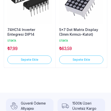
74HC14 Inverter
5×7 Dot Matrix Display
Entegresi DIP14
(3mm Kırmızı-Katot)
STOKTA
STOKTA
₺
7,99
₺
63,59
Sepete Ekle
Sepete Ekle
Güvenli Ödeme
1500₺ Üzeri
Altyapısı
Ücretsiz Kargo