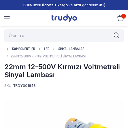
1500₺ üzeri
ücretsiz kargo
ve
hızlı
gönderim 🚚💨
0
KOMPONENTLER
LED
SINYAL LAMBALARI
22MM 12-500V KIRMIZI VOLTMETRELI SINYAL LAMBASI
22mm 12-500V Kırmızı Voltmetreli
Sinyal Lambası
SKU:
TRDY001648