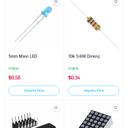
5mm Mavi LED
10k 1/4W Direnç
STOKTA
STOKTA
₺
0,58
₺
0,34
Sepete Ekle
Sepete Ekle