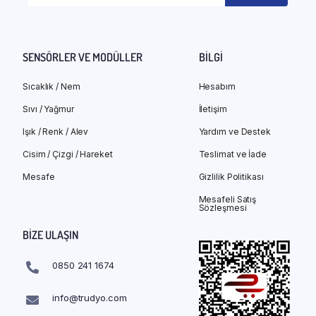
SENSÖRLER VE MODÜLLER
BILGI
Sıcaklık / Nem
Hesabım
Sıvı / Yağmur
İletişim
Işık / Renk / Alev
Yardım ve Destek
Cisim / Çizgi / Hareket
Teslimat ve İade
Mesafe
Gizlilik Politikası
Mesafeli Satış
Sözleşmesi
BIZE ULAŞIN
0850 241 1674
info@trudyo.com