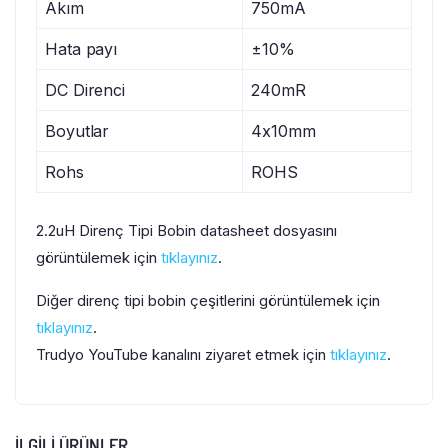
Akım
750mA
Hata payı
±10%
DC Direnci
240mR
Boyutlar
4x10mm
Rohs
ROHS
2.2uH Direnç Tipi Bobin datasheet dosyasını
görüntülemek için
tıklayınız
.
Diğer direnç tipi bobin çeşitlerini görüntülemek için
tıklayınız
.
Trudyo YouTube kanalını ziyaret etmek için
tıklayınız
.
İLGILI ÜRÜNLER