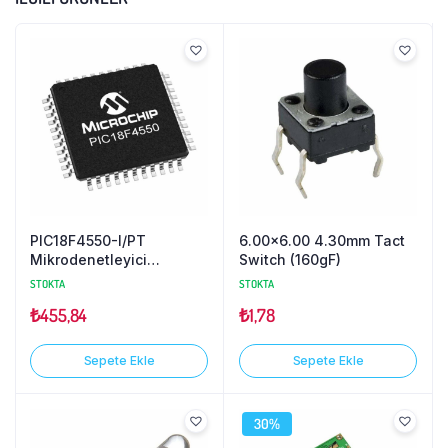
PIC18F4550-I/PT
6.00×6.00 4.30mm Tact
Mikrodenetleyici
Switch (160gF)
TQFP44
STOKTA
STOKTA
₺
455,84
₺
1,78
Sepete Ekle
Sepete Ekle
30%