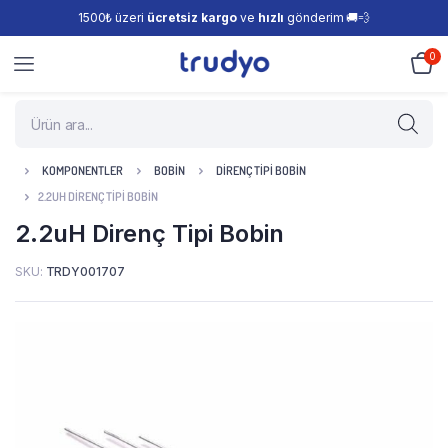
1500₺ üzeri
ücretsiz kargo
ve
hızlı
gönderim 🚚💨
0
KOMPONENTLER
BOBIN
DIRENÇ TIPI BOBIN
2.2UH DIRENÇ TIPI BOBIN
2.2uH Direnç Tipi Bobin
SKU:
TRDY001707