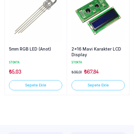
5mm RGB LED (Anot)
2×16 Mavi Karakter LCD
Display
STOKTA
STOKTA
₺
5,03
₺
67,84
₺
96,91
Sepete Ekle
Sepete Ekle