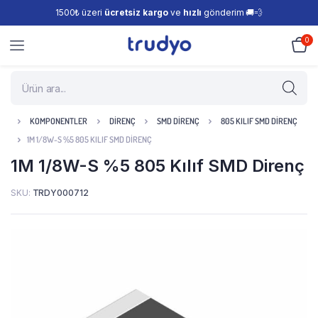
1500₺ üzeri
ücretsiz kargo
ve
hızlı
gönderim 🚚💨
0
KOMPONENTLER
DIRENÇ
SMD DIRENÇ
805 KILIF SMD DIRENÇ
1M 1/8W-S %5 805 KILIF SMD DIRENÇ
1M 1/8W-S %5 805 Kılıf SMD Direnç
SKU:
TRDY000712