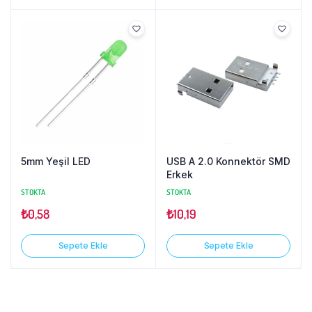
5mm Yeşil LED
USB A 2.0 Konnektör SMD
Erkek
STOKTA
STOKTA
₺
0,58
₺
10,19
Sepete Ekle
Sepete Ekle