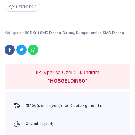
LISTEME EKLE
Kategoriler
805 Kılıf SMD Direnç
,
Direnç
,
Komponentler
,
SMD Direnç
İlk Siparişe Özel 50₺ İndirim
"HOSGELDIN50"
1500₺ üzeri alışverişlerde ücretsiz gönderim
Güvenli alışveriş