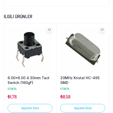
İLGILI ÜRÜNLER
6.00×6.00 4.30mm Tact
20MHz Kristal HC-49S
Switch (160gF)
SMD
STOKTA
STOKTA
₺
1,78
₺
8,58
Sepete Ekle
Sepete Ekle