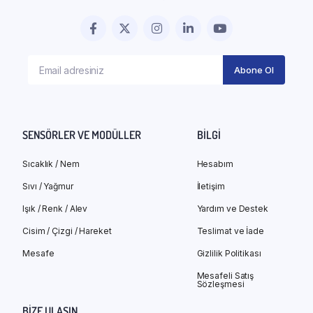
SENSÖRLER VE MODÜLLER
BILGI
Sıcaklık / Nem
Hesabım
Sıvı / Yağmur
İletişim
Işık / Renk / Alev
Yardım ve Destek
Cisim / Çizgi / Hareket
Teslimat ve İade
Mesafe
Gizlilik Politikası
Mesafeli Satış
Sözleşmesi
BIZE ULAŞIN