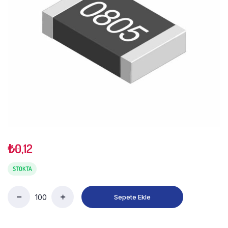
₺
0,12
STOKTA
Sepete Ekle