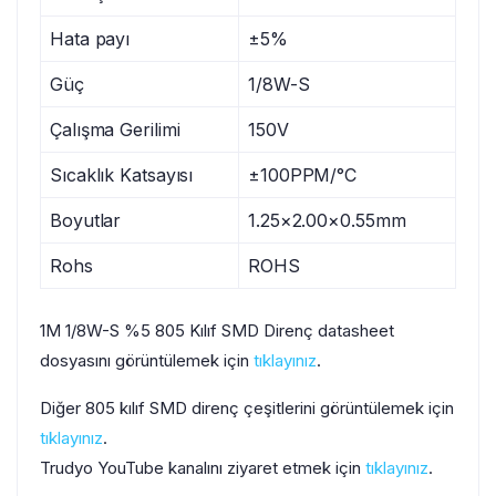
Hata payı
±5%
Güç
1/8W-S
Çalışma Gerilimi
150V
Sıcaklık Katsayısı
±100PPM/°C
Boyutlar
1.25×2.00×0.55mm
Rohs
ROHS
1M 1/8W-S %5 805 Kılıf SMD Direnç datasheet
dosyasını görüntülemek için
tıklayınız
.
Diğer 805 kılıf SMD direnç çeşitlerini görüntülemek için
tıklayınız
.
Trudyo YouTube kanalını ziyaret etmek için
tıklayınız
.