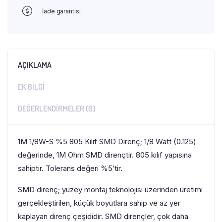
İade garantisi
AÇIKLAMA
EK BILGI
DEĞERLENDIRMELER (0)
1M 1/8W-S %5 805 Kılıf SMD Direnç; 1/8 Watt (0.125)
değerinde, 1M Ohm SMD dirençtir. 805 kılıf yapısına
sahiptir. Tolerans değeri %5’tir.
SMD direnç; yüzey montaj teknolojisi üzerinden üretimi
gerçekleştirilen, küçük boyutlara sahip ve az yer
kaplayan direnç çeşididir. SMD dirençler, çok daha