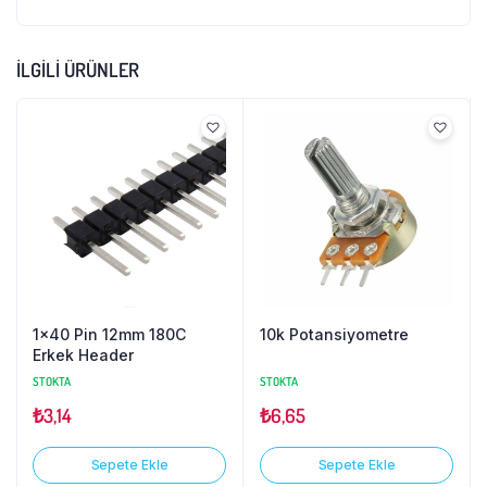
İLGILI ÜRÜNLER
1×40 Pin 12mm 180C
10k Potansiyometre
Erkek Header
STOKTA
STOKTA
₺
3,14
₺
6,65
Sepete Ekle
Sepete Ekle