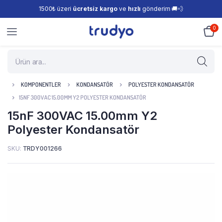
1500₺ üzeri
ücretsiz kargo
ve
hızlı
gönderim 🚚💨
0
KOMPONENTLER
KONDANSATÖR
POLYESTER KONDANSATÖR
15NF 300VAC 15.00MM Y2 POLYESTER KONDANSATÖR
15nF 300VAC 15.00mm Y2
Polyester Kondansatör
SKU:
TRDY001266