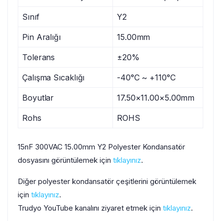
Sınıf
Y2
Pin Aralığı
15.00mm
Tolerans
±20%
Çalışma Sıcaklığı
-40°C ~ +110°C
Boyutlar
17.50×11.00×5.00mm
Rohs
ROHS
15nF 300VAC 15.00mm Y2 Polyester Kondansatör
dosyasını görüntülemek için
tıklayınız
.
Diğer polyester kondansatör çeşitlerini görüntülemek
için
tıklayınız
.
Trudyo YouTube kanalını ziyaret etmek için
tıklayınız
.