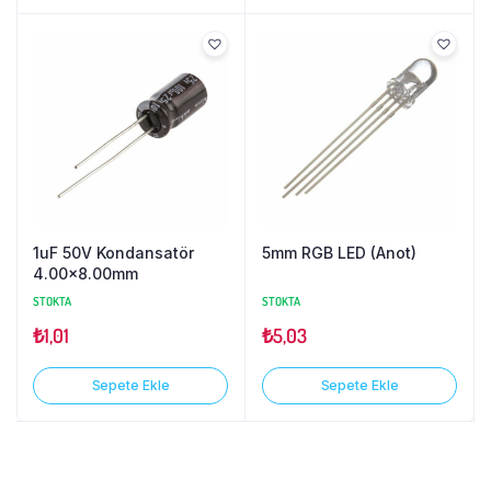
1uF 50V Kondansatör
5mm RGB LED (Anot)
4.00×8.00mm
STOKTA
STOKTA
₺
1,01
₺
5,03
Sepete Ekle
Sepete Ekle