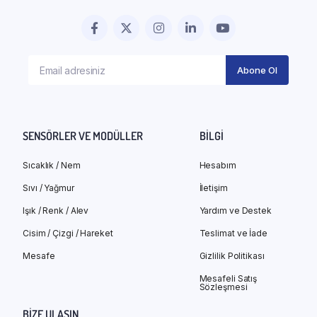
SENSÖRLER VE MODÜLLER
BILGI
Sıcaklık / Nem
Hesabım
Sıvı / Yağmur
İletişim
Işık / Renk / Alev
Yardım ve Destek
Cisim / Çizgi / Hareket
Teslimat ve İade
Mesafe
Gizlilik Politikası
Mesafeli Satış
Sözleşmesi
BIZE ULAŞIN