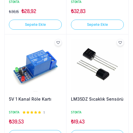
STOKTA
STOKTA
₺
28,92
₺
32,83
₺
36,15
Sepete Ekle
Sepete Ekle
5V 1 Kanal Röle Kartı
LM35DZ Sıcaklık Sensörü
STOKTA
5
1
STOKTA
üzerinden
₺
39,53
₺
19,43
5.00
oy
aldı