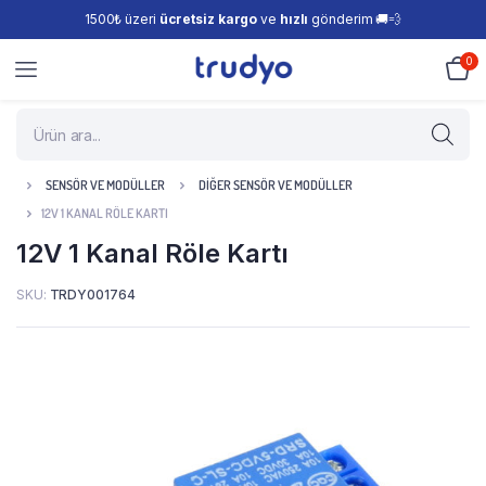
1500₺ üzeri
ücretsiz kargo
ve
hızlı
gönderim 🚚💨
0
SENSÖR VE MODÜLLER
DIĞER SENSÖR VE MODÜLLER
12V 1 KANAL RÖLE KARTI
12V 1 Kanal Röle Kartı
SKU:
TRDY001764