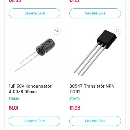
₺
6,65
₺
1,22
Sepete Ekle
Sepete Ekle
1uF 50V Kondansatör
BC547 Transistör NPN
4.00×8.00mm
TO92
STOKTA
STOKTA
₺
1,01
₺
1,98
Sepete Ekle
Sepete Ekle