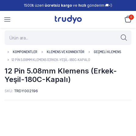
1500₺ üzeri
ücretsiz kargo
ve
hızlı
gönderim 🚚💨
0
KOMPONENTLER
KLEMENS VE KONNEKTÖR
GEÇMELI KLEMENS
12 PIN 5.08MM KLEMENS (ERKEK-YEŞIL-180C-KAPALI)
12 Pin 5.08mm Klemens (Erkek-
Yeşil-180C-Kapalı)
SKU:
TRDY002196