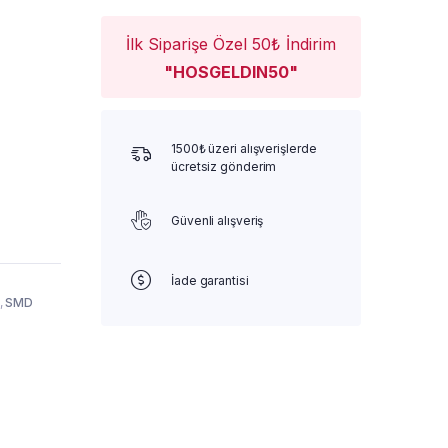
İlk Siparişe Özel 50₺ İndirim
"HOSGELDIN50"
1500₺ üzeri alışverişlerde
ücretsiz gönderim
Güvenli alışveriş
İade garantisi
,
SMD