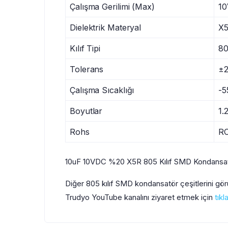
Çalışma Gerilimi (Max)
1
Dielektrik Materyal
X
Kılıf Tipi
8
Tolerans
±
Çalışma Sıcaklığı
-5
Boyutlar
1.
Rohs
R
10uF 10VDC %20 X5R 805 Kılıf SMD Kondansatö
Diğer 805 kılıf SMD kondansatör çeşitlerini gö
Trudyo YouTube kanalını ziyaret etmek için
tıkl