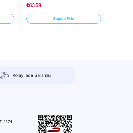
₺
63,59
Sepete Ekle
Kolay İade Garantisi
41 1674