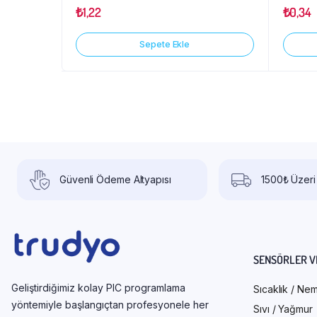
₺
1,22
₺
0,34
Sepete Ekle
Güvenli Ödeme Altyapısı
1500₺ Üzeri
SENSÖRLER V
Geliştirdiğimiz kolay PIC programlama
Sıcaklık / Ne
yöntemiyle başlangıçtan profesyonele her
Sıvı / Yağmur