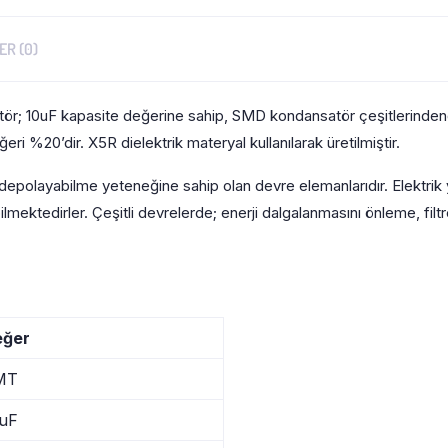
R (0)
r; 10uF kapasite değerine sahip, SMD kondansatör çeşitlerinden
ğeri %20’dir. X5R dielektrik materyal kullanılarak üretilmiştir.
k depolayabilme yeteneğine sahip olan devre elemanlarıdır. Elektrik 
ektedirler. Çeşitli devrelerde; enerji dalgalanmasını önleme, filtr
eğer
MT
uF