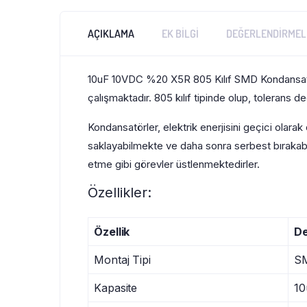
AÇIKLAMA
EK BILGI
DEĞERLENDIRMELE
10uF 10VDC %20 X5R 805 Kılıf SMD Kondansatö
çalışmaktadır. 805 kılıf tipinde olup, tolerans de
Kondansatörler, elektrik enerjisini geçici olara
saklayabilmekte ve daha sonra serbest bırakabilm
etme gibi görevler üstlenmektedirler.
Özellikler:
Özellik
D
Montaj Tipi
S
Kapasite
10