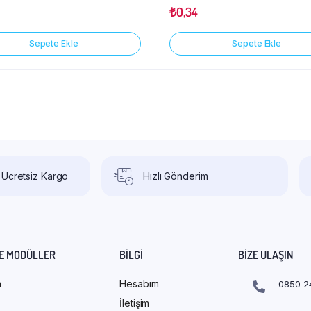
üzerinden
₺
0,34
5.00
oy
aldı
Sepete Ekle
Sepete Ekle
 Ücretsiz Kargo
Hızlı Gönderim
E MODÜLLER
BILGI
BIZE ULAŞIN
m
Hesabım
0850 2
İletişim