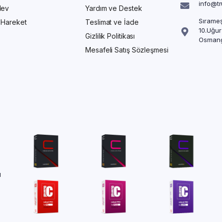
info@t
Alev
Yardım ve Destek
Sırameş
/ Hareket
Teslimat ve İade
10.Uğur
Gizlilik Politikası
Osmang
Mesafeli Satış Sözleşmesi
ü