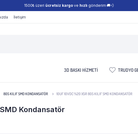
1500₺ üzeri
ücretsiz kargo
ve
hızlı
gönderim 🚚💨
ızda
İletişim
3D BASKI HIZMETI
TRUDYO GE
805 KILIF SMD KONDANSATÖR
10UF 10VDC %20 X5R 805 KILIF SMD KONDANSATÖR
f SMD Kondansatör