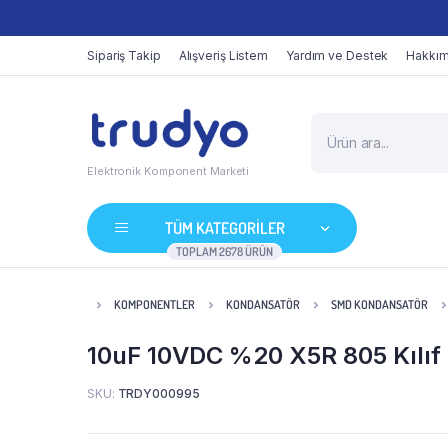
Sipariş Takip
Alışveriş Listem
Yardım ve Destek
Hakkım
Elektronik Komponent Marketi
TÜM KATEGORİLER
TOPLAM 2678 ÜRÜN
KOMPONENTLER
KONDANSATÖR
SMD KONDANSATÖR
10uF 10VDC %20 X5R 805 Kılı
SKU:
TRDY000995