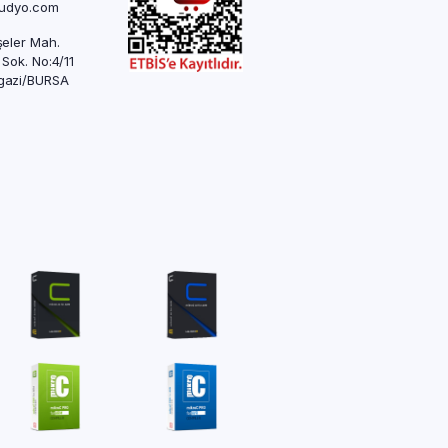
rudyo.com
eler Mah.
 Sok. No:4/11
azi/BURSA