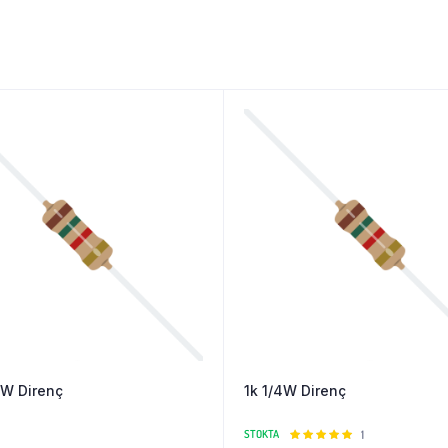
4W Direnç
1k 1/4W Direnç
STOKTA
5
1