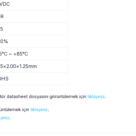
0VDC
5R
05
20%
5°C ~ +85°C
25×2.00×1.25mm
OHS
r datasheet dosyasını görüntülemek için
tıklayınız
.
rüntülemek için
tıklayınız
.
ayınız
.