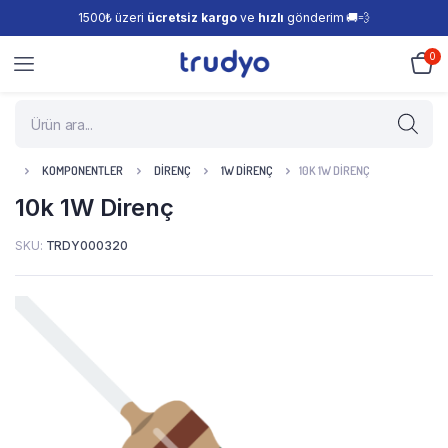
1500₺ üzeri
ücretsiz kargo
ve
hızlı
gönderim 🚚💨
0
KOMPONENTLER
DIRENÇ
1W DIRENÇ
10K 1W DIRENÇ
10k 1W Direnç
SKU:
TRDY000320