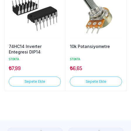
74HC14 Inverter
10k Potansiyometre
Entegresi DIP14
STOKTA
STOKTA
₺
7,99
₺
6,65
Sepete Ekle
Sepete Ekle