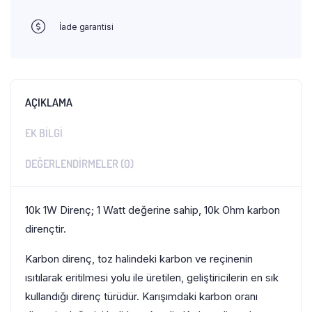
İade garantisi
AÇIKLAMA
EK BILGI
DEĞERLENDIRMELER (0)
10k 1W Direnç; 1 Watt değerine sahip, 10k Ohm karbon
dirençtir.
Karbon direnç, toz halindeki karbon ve reçinenin
ısıtılarak eritilmesi yolu ile üretilen, geliştiricilerin en sık
kullandığı direnç türüdür. Karışımdaki karbon oranı