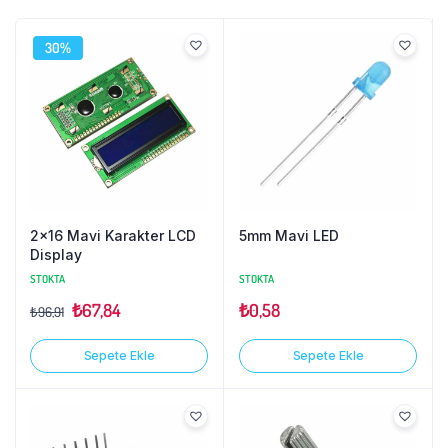
30%
2×16 Mavi Karakter LCD
5mm Mavi LED
Display
STOKTA
STOKTA
₺
67,84
₺
0,58
₺
96,91
Sepete Ekle
Sepete Ekle