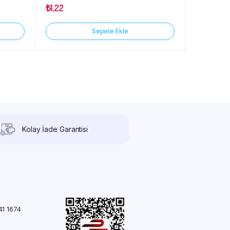
₺
1,22
Sepete Ekle
Kolay İade Garantisi
41 1674