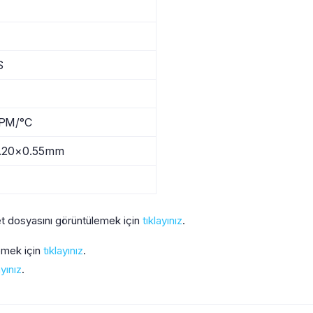
S
PM/°C
3.20×0.55mm
t dosyasını görüntülemek için
tıklayınız
.
lemek için
tıklayınız
.
ayınız
.