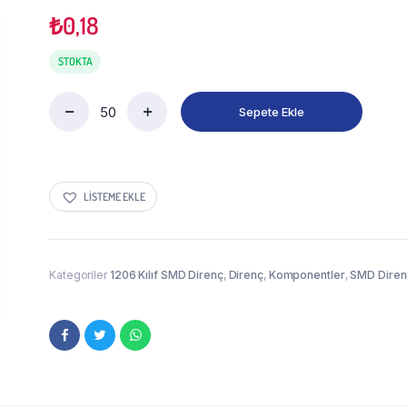
₺
0,18
STOKTA
Sepete Ekle
LISTEME EKLE
Kategoriler
1206 Kılıf SMD Direnç
,
Direnç
,
Komponentler
,
SMD Diren