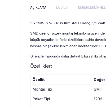
AÇIKLAMA
EK BILGI
DEĞERLENDIRMELE
10k 1/4W-S %5 1206 Kılıf SMD Direnç; 1/4 Watt (
SMD direnç; yüzey montaj teknolojisi üzerinden 
küçük boyutlar ile farklı özelliklere sahip devr
hassas bir şekilde lehimlenebilmektedirler. Bu s
Dirençler hakkında daha detaylı bilgi sahibi olm
Özellikler:
Özellik
Değer
Montaj Tipi
SMT
Paket Tipi
1206