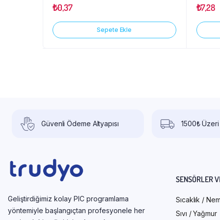
₺
0,37
₺
7,28
Sepete Ekle
Güvenli Ödeme Altyapısı
1500₺ Üzeri
SENSÖRLER V
Geliştirdiğimiz kolay PIC programlama
Sıcaklık / Ne
yöntemiyle başlangıçtan profesyonele her
Sıvı / Yağmur