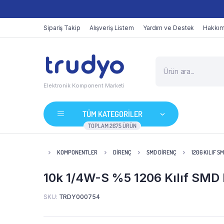
Sipariş Takip
Alışveriş Listem
Yardım ve Destek
Hakkım
Elektronik Komponent Marketi
TÜM KATEGORİLER
TOPLAM 2675 ÜRÜN
KOMPONENTLER
DIRENÇ
SMD DIRENÇ
1206 KILIF S
10k 1/4W-S %5 1206 Kılıf SMD 
SKU:
TRDY000754