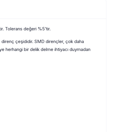
r. Tolerans değeri %5’tir.
 direnç çeşididir. SMD dirençler, çok daha
reye herhangi bir delik delme ihtiyacı duymadan