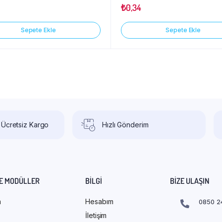
₺
0,34
Sepete Ekle
Sepete Ekle
 Ücretsiz Kargo
Hızlı Gönderim
E MODÜLLER
BILGI
BIZE ULAŞIN
m
Hesabım
0850 2
İletişim