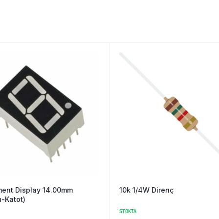
ent Display 14.00mm
10k 1/4W Direnç
ı-Katot)
STOKTA