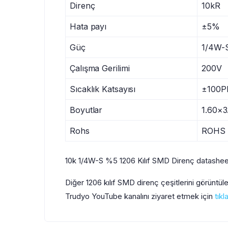
Direnç
10kR
Hata payı
±5%
Güç
1/4W-
Çalışma Gerilimi
200V
Sıcaklık Katsayısı
±100P
Boyutlar
1.60×
Rohs
ROHS
10k 1/4W-S %5 1206 Kılıf SMD Direnç datashee
Diğer 1206 kılıf SMD direnç çeşitlerini görüntü
Trudyo YouTube kanalını ziyaret etmek için
tıkl