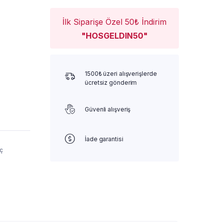
İlk Siparişe Özel 50₺ İndirim
"HOSGELDIN50"
1500₺ üzeri alışverişlerde
ücretsiz gönderim
Güvenli alışveriş
İade garantisi
ç