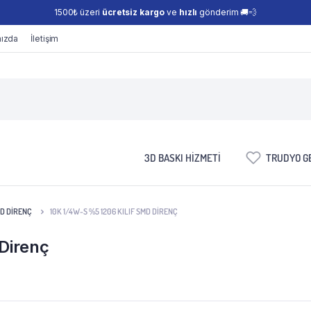
1500₺ üzeri
ücretsiz kargo
ve
hızlı
gönderim 🚚💨
ızda
İletişim
3D BASKI HIZMETI
TRUDYO GE
MD DIRENÇ
10K 1/4W-S %5 1206 KILIF SMD DIRENÇ
Direnç