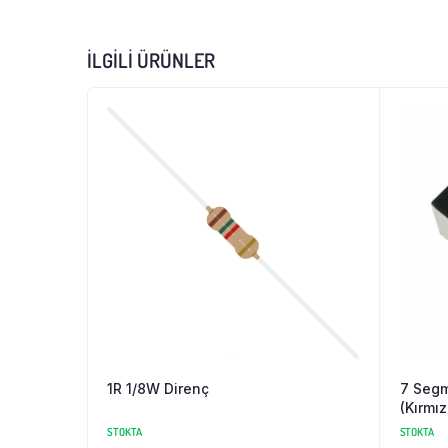
İLGILI ÜRÜNLER
1R 1/8W Direnç
7 Segm
(Kırmız
STOKTA
STOKTA