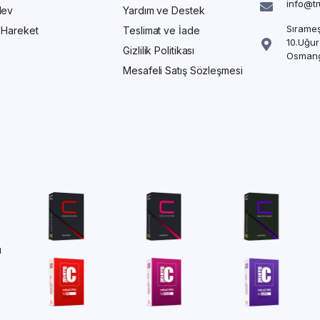
info@t
Alev
Yardım ve Destek
Sırameş
/ Hareket
Teslimat ve İade
10.Uğur
Gizlilik Politikası
Osmang
Mesafeli Satış Sözleşmesi
ü