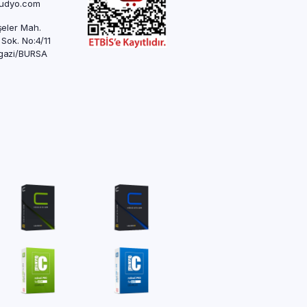
rudyo.com
eler Mah.
 Sok. No:4/11
azi/BURSA