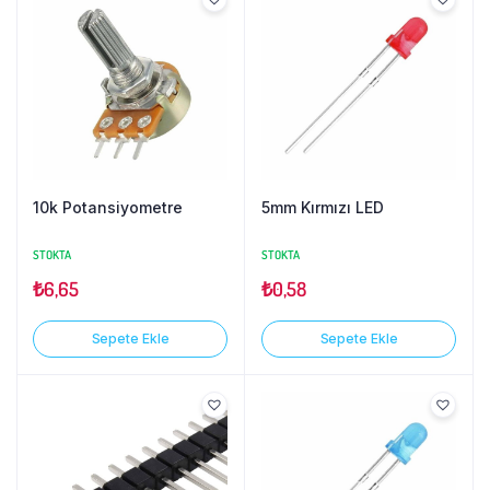
10k Potansiyometre
5mm Kırmızı LED
STOKTA
STOKTA
₺
6,65
₺
0,58
Sepete Ekle
Sepete Ekle