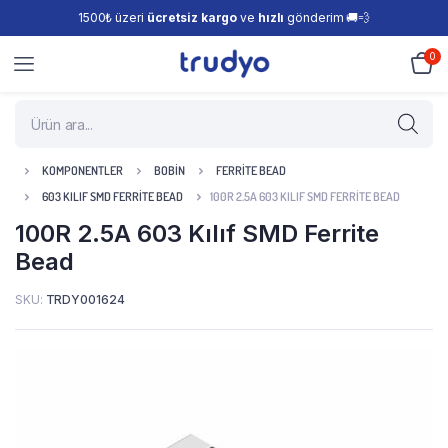
1500₺ üzeri
ücretsiz kargo
ve
hızlı
gönderim 🚚💨
0
KOMPONENTLER
BOBIN
FERRITE BEAD
603 KILIF SMD FERRITE BEAD
100R 2.5A 603 KILIF SMD FERRITE BEAD
100R 2.5A 603 Kılıf SMD Ferrite
Bead
SKU:
TRDY001624