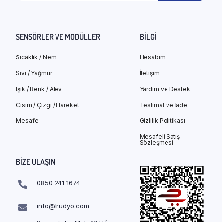
SENSÖRLER VE MODÜLLER
BILGI
Sıcaklık / Nem
Hesabım
Sıvı / Yağmur
İletişim
Işık / Renk / Alev
Yardım ve Destek
Cisim / Çizgi / Hareket
Teslimat ve İade
Mesafe
Gizlilik Politikası
Mesafeli Satış
Sözleşmesi
BIZE ULAŞIN
0850 241 1674
info@trudyo.com