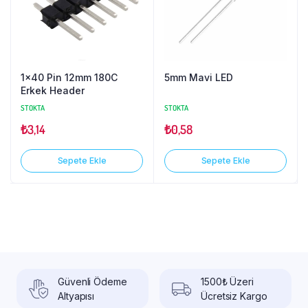
1×40 Pin 12mm 180C
5mm Mavi LED
Erkek Header
STOKTA
STOKTA
₺
3,14
₺
0,58
Sepete Ekle
Sepete Ekle
Güvenli Ödeme
1500₺ Üzeri
Altyapısı
Ücretsiz Kargo