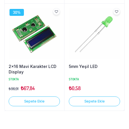
30%
2×16 Mavi Karakter LCD
5mm Yeşil LED
Display
STOKTA
STOKTA
₺
67,84
₺
0,58
₺
96,91
Sepete Ekle
Sepete Ekle