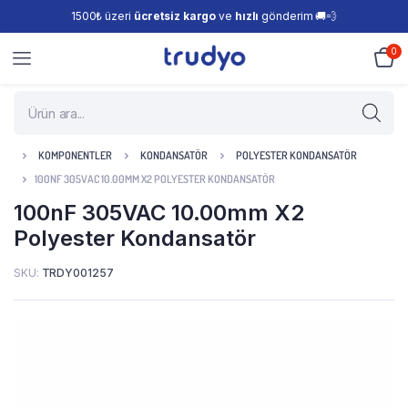
1500₺ üzeri
ücretsiz kargo
ve
hızlı
gönderim 🚚💨
0
KOMPONENTLER
KONDANSATÖR
POLYESTER KONDANSATÖR
100NF 305VAC 10.00MM X2 POLYESTER KONDANSATÖR
100nF 305VAC 10.00mm X2
Polyester Kondansatör
SKU:
TRDY001257