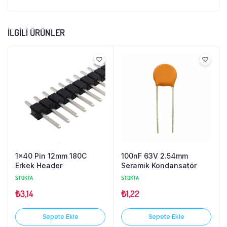
İLGILI ÜRÜNLER
1×40 Pin 12mm 180C
100nF 63V 2.54mm
Erkek Header
Seramik Kondansatör
STOKTA
STOKTA
₺
3,14
₺
1,22
Sepete Ekle
Sepete Ekle