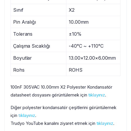
Sınıf
X2
Pin Aralığı
10.00mm
Tolerans
±10%
Çalışma Sıcaklığı
-40°C ~ +110°C
Boyutlar
13.00×12.00×6.00mm
Rohs
ROHS
100nF 305VAC 10.00mm X2 Polyester Kondansatör
datasheet dosyasını görüntülemek için
tıklayınız
.
Diğer polyester kondansatör çeşitlerini görüntülemek
için
tıklayınız
.
Trudyo YouTube kanalını ziyaret etmek için
tıklayınız
.