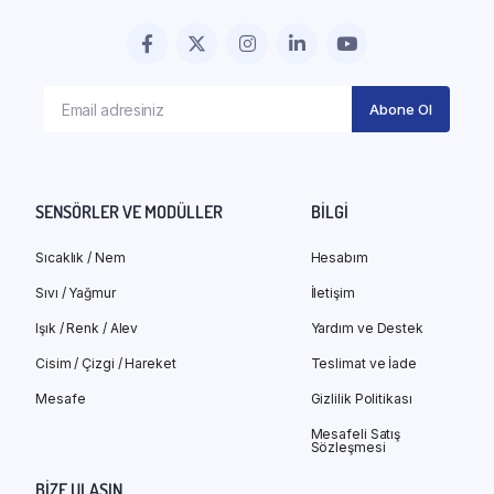
SENSÖRLER VE MODÜLLER
BILGI
Sıcaklık / Nem
Hesabım
Sıvı / Yağmur
İletişim
Işık / Renk / Alev
Yardım ve Destek
Cisim / Çizgi / Hareket
Teslimat ve İade
Mesafe
Gizlilik Politikası
Mesafeli Satış
Sözleşmesi
BIZE ULAŞIN