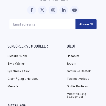
SENSÖRLER VE MODÜLLER
BILGI
Sıcaklık / Nem
Hesabım
Sıvı / Yağmur
İletişim
Işık / Renk / Alev
Yardım ve Destek
Cisim / Çizgi / Hareket
Teslimat ve İade
Mesafe
Gizlilik Politikası
Mesafeli Satış
Sözleşmesi
BIZE ULAŞIN