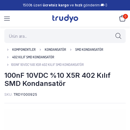
1500₺ üzeri
ücretsiz kargo
ve
hızlı
gönderim 🚚💨
0
KOMPONENTLER
KONDANSATÖR
SMD KONDANSATÖR
402 KILIF SMD KONDANSATÖR
100NF 10VDC %10 X5R 402 KILIF SMD KONDANSATÖR
100nF 10VDC %10 X5R 402 Kılıf
SMD Kondansatör
SKU:
TRDY000925