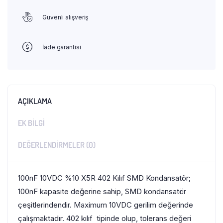
Güvenli alışveriş
İade garantisi
AÇIKLAMA
EK BILGI
DEĞERLENDIRMELER (0)
100nF 10VDC %10 X5R 402 Kılıf SMD Kondansatör;
100nF kapasite değerine sahip, SMD kondansatör
çeşitlerindendir. Maximum 10VDC gerilim değerinde
çalışmaktadır. 402 kılıf tipinde olup, tolerans değeri