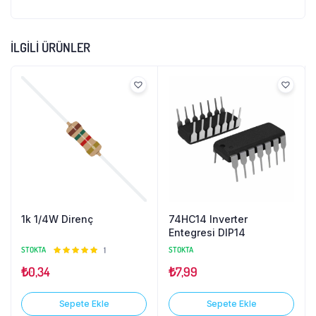
İLGILI ÜRÜNLER
1k 1/4W Direnç
74HC14 Inverter
Entegresi DIP14
STOKTA
5
1
STOKTA
üzerinden
₺
0,34
₺
7,99
5.00
oy
aldı
Sepete Ekle
Sepete Ekle