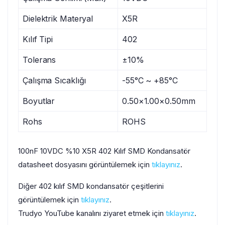
Dielektrik Materyal
X5R
Kılıf Tipi
402
Tolerans
±10%
Çalışma Sıcaklığı
-55°C ~ +85°C
Boyutlar
0.50×1.00×0.50mm
Rohs
ROHS
100nF 10VDC %10 X5R 402 Kılıf SMD Kondansatör
datasheet dosyasını görüntülemek için
tıklayınız
.
Diğer 402 kılıf SMD kondansatör çeşitlerini
görüntülemek için
tıklayınız
.
Trudyo YouTube kanalını ziyaret etmek için
tıklayınız
.