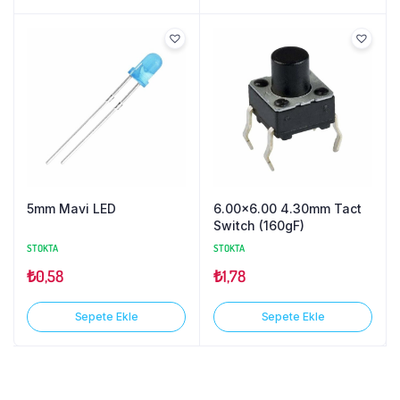
5mm Mavi LED
6.00×6.00 4.30mm Tact
Switch (160gF)
STOKTA
STOKTA
₺
0,58
₺
1,78
Sepete Ekle
Sepete Ekle